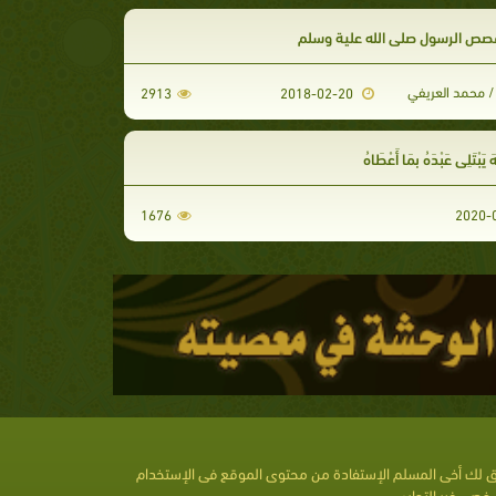
ص الرسول صلى الله علية وسلم
/ محمد العريفي
2913
2018-02-20
ّهَ يَبْتَلِي عَبْدَهُ بِمَا أَعْطَاهُ
1676
 لك أخى المسلم الإستفادة من محتوى الموقع فى الإستخدام
خصى غير التجارى