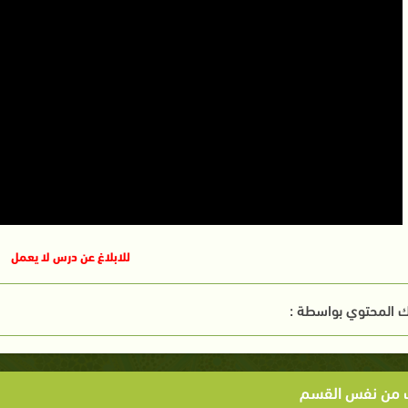
للابلاغ عن درس لا يعمل
 المحتوي بواسطة :
ت من نفس القسم