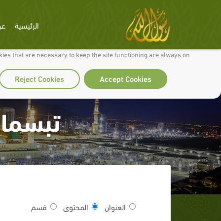
الرئيسية
عن
 to make our site work well for you and so we can continually improve it.
ies that are necessary to keep the site functioning are always on
Reject Cookies
Accept Cookies
تبسمات
العنوان
المحتوى
قسم