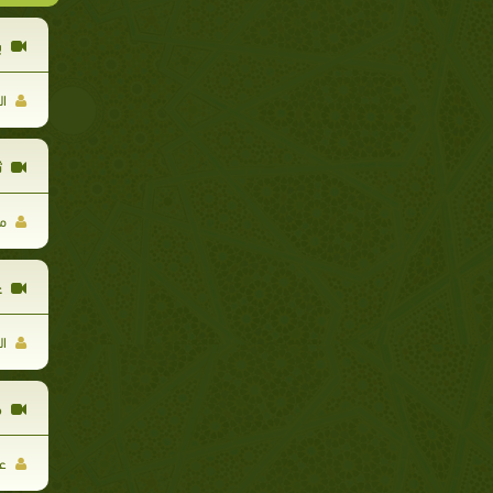
ب
ال
ث
مح
ع
ال
م
عب