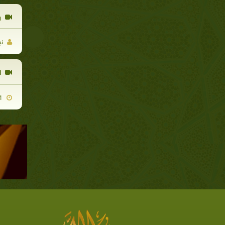
ر
نب
ا
2020-05-01