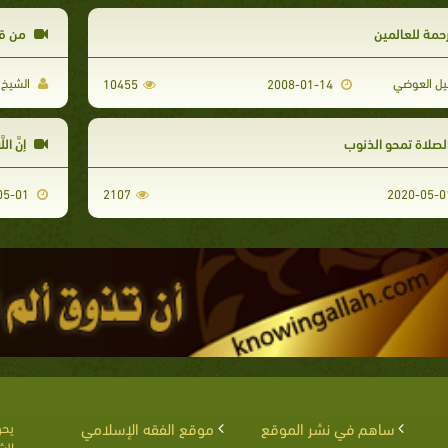
حمة للعالمين
من قص
يل العوضي
الشيخ 
10455
2008-01-14
لصلاة تمحو الذنوب
إِنَّ اللَ
2020-05-01
2107
ساهم في نشر الموقع
موقع الفقه الإسلامي
يحق
الش