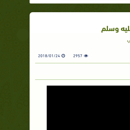
ليه وسلم
ي
2018/01/24
2957