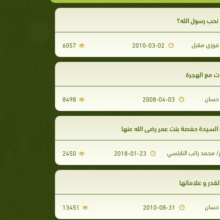
حب رسول الله؟
وزي مقبل
6057
2010-03-02
 مع الهجرة
حسان
8498
2008-04-03
لسيدة حفصة بنت عمر رضي الله عنها
/ محمد راتب النابلسي
2450
2018-01-23
لقدر و علاماتها
حسان
13451
2010-08-31