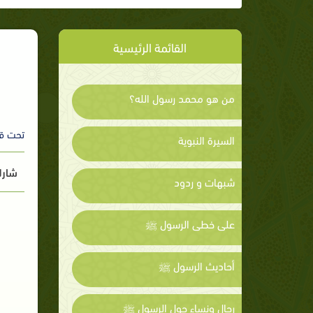
القائمة الرئيسية
من هو محمد رسول الله؟
تحت ق
السيرة النبوية
شارك
شبهات و ردود
على خطى الرسول ﷺ
أحاديث الرسول ﷺ
رجال ونساء حول الرسول ﷺ