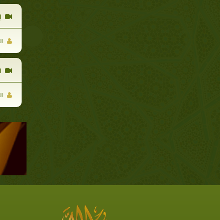
إ
ال
ا
ال