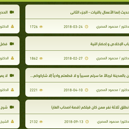
ديث إنما الأعمال بالنيات - الجزء الثاني
الحديث
دكتور / محمود المصري
الدكتو
1726
2018-03-24
اب الإخلاص و إحضار النية
فضل ا
دكتور / محمود المصري
الدكتو
1862
2018-02-27
 بالمدينة لرجالاً ما سرتم مسيراً و لا قطعتم وادياً إلا شاركوكم في الأجر حبسهم العذر
لا يمو
دكتور / محمود المصري
الدكتو
2221
2018-04-10
نطلق ثلاثة نفر ممن كان قبلكم (قصة اصحاب الغار)
شرح حديث
دكتور/ محمود المصري
الشيخ 
2132
2018-09-13