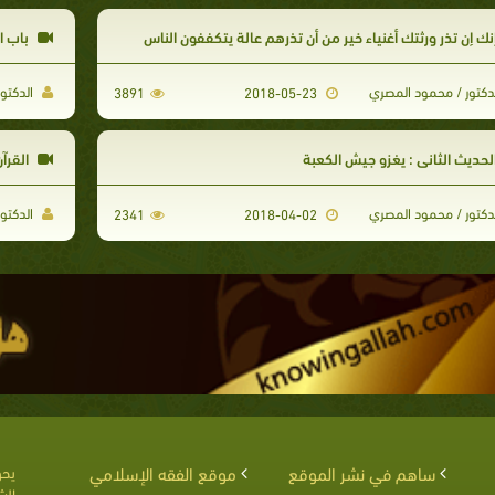
نك إن تذر ورثتك أغنياء خير من أن تذرهم عالة يتكففون الناس
باب ال
دكتور / محمود المصري
الدكتو
3891
2018-05-23
لحديث الثاني : يغزو جيش الكعبة
القرآ
دكتور / محمود المصري
الدكتو
2341
2018-04-02
ساهم في نشر الموقع
موقع الفقه الإسلامي
يحق
الش