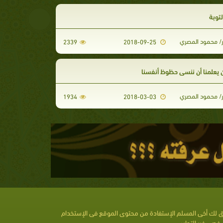
توبة
ر/ محمود المصري
2339
2018-09-25
ن يعلمنا أن ننسى حظوظ أنفسنا
ر/ محمود المصري
1934
2018-03-03
 لك أخى المسلم الإستفادة من محتوى الموقع فى الإستخدام
خصى غير التجارى