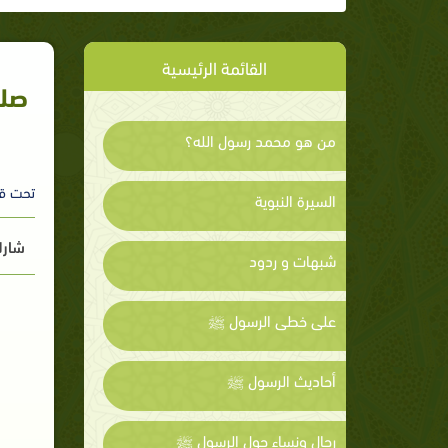
القائمة الرئيسية
صلا
من هو محمد رسول الله؟
تحت ق
السيرة النبوية
شارك
شبهات و ردود
على خطى الرسول ﷺ
أحاديث الرسول ﷺ
رجال ونساء حول الرسول ﷺ