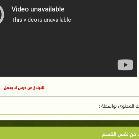
للابلاغ عن درس لا يعمل
 المحتوي بواسطة :
ت من نفس القسم