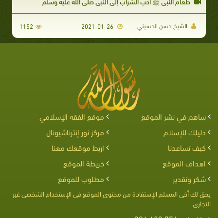
طعام النبي ﷺ أحب الشراب إلى النبي صلى الله عليه وسلم
الشيخ حسن الحسيني​
1152
2021-01-26
ساهم في نشر الموقع
موقع الفقه الإسلامي
دليلك للإسلام
مركز نور إنترناشيونال
كيف تساعدنا
اربط موقعك معنا
اهداف الموقع
خريطة الموقع
شكر وتقدير
مطلوب للموقع
يحق لك أخى المسلم الإستفادة من محتوى الموقع فى الإستخدام الشخصى غير
التجارى