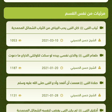
مرئيات من نفس القسم
ثياب النبي ﷺ كان النبي يحب البياض من الثياب الشمائل المحمدية
الشيخ حسن الحسيني
1053
2021-03-10
طعام النبي ﷺ والذي نفسي بيده لو سكت لناولتني الذراع ما دعوت
الشيخ حسن الحسيني
1187
2021-01-20
صلاة النبي ﷺهممت أن أقعد وأدع النبي صلى الله عليه وسلم
الشيخ حسن الحسيني​
1131
2021-01-28
أخلاق النبي ﷺ لم يكن النبي يغضب لنفسه الشمائل المحمدية