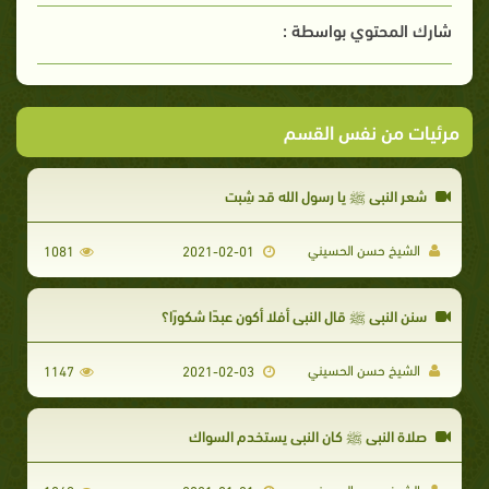
شارك المحتوي بواسطة :
مرئيات من نفس القسم
شعر النبي ﷺ يا رسول الله قد شِبت
الشيخ حسن الحسيني
1081
2021-02-01
سنن النبي ﷺ قال النبي أفلا أكون عبدًا شكورًا؟
الشيخ حسن الحسيني
1147
2021-02-03
صلاة النبي ﷺ كان النبي يستخدم السواك