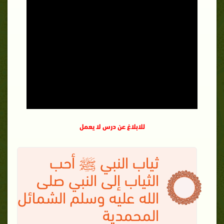
للابلاغ عن درس لا يعمل
ثياب النبي ﷺ أحب
الثياب إلى النبي صلى
الله عليه وسلم الشمائل
المحمدية