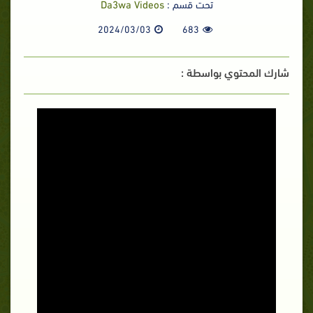
تحت قسم :
Da3wa Videos
2024/03/03
683
شارك المحتوي بواسطة :