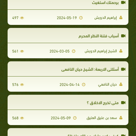
برحمتك استغيث
إبراهيم الدويش
497
2024-05-19
أسباب فتنة النظر المحرم
الشيخ إبراهيم الدويش
561
2024-03-05
أسئلتي الاربعة: الشيخ حيان النافعي
حيان النافعي
576
2024-04-14
متى تخرج الاخلاق ؟
سعد بن عتيق العتيق
568
2024-05-09
كيف يكون عليك من الله حافظ؟