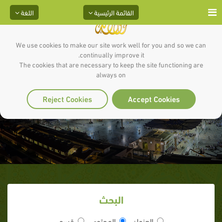
القائمة الرئيسية
اللغة
We use cookies to make our site work well for you and so we can
continually improve it.
The cookies that are necessary to keep the site functioning are
تفسير الآيات ( 104 -113 ) من سورة
always on
البقرة
Reject Cookies
Accept Cookies
البحث
العنوان
المحتوى
قسم