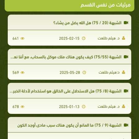
مرئيات من نفس القسم
الشبهة (20 / 75) هل الله يضل من يشاء؟
د. هيثم طلعت
641
2025-02-15
الشبهة (75/55) كيف يكون هناك ملك موكل بالسحاب، مع أننا نعرف الأسباب الطبيعية المادية لسير السحب؟
د:هيثم طلعت
569
2025-05-28
الشبهة (8/ 75) هل الاستدلال على الخالق هو استخدام لأدلة الخبرة البشرية؟
د. هيثم طلعت
678
2025-01-13
الشبهة (9 / 75) ما المانع أن يكون هناك سبب مادي أوجد الكون