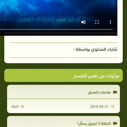
شارك المحتوي بواسطة :
مرئيات من نفس القسم
علامات الصدق
4661
2010-02-21
الحلقة 3 (جبريل يسأل)