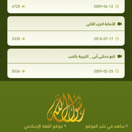
4725
2009-04-12
الأمانة الجزء الثاني
3335
2010-07-17
تابع حدثني أبي _ التربية بالحب
5536
2009-02-25
ساهم في نشر الموقع
موقع الفقه الإسلامي