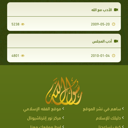
الأدب مع الله
5238
2009-05-20
أدب المجلس
4801
2010-01-04
ساهم في نشر الموقع
موقع الفقه الإسلامي
دليلك للإسلام
مركز نور إنترناشيونال
كيف تساعدنا
اربط موقعك معنا