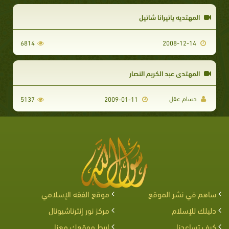
المهتديه يائيرانا شائيل
6814
2008-12-14
المهتدى عبد الكريم النصار
حسام عقل
5137
2009-01-11
ساهم في نشر الموقع
موقع الفقه الإسلامي
دليلك للإسلام
مركز نور إنترناشيونال
كيف تساعدنا
اربط موقعك معنا