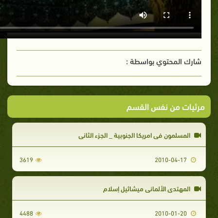
شارك المحتوي بواسطة :
مرئيات من نفس القسم
المسلمون في امريكا الجنوبية _ الجزء الثاني
3619
2010-04-17
المهتدى الألماني ميشائيل إسلام
4488
2010-01-20