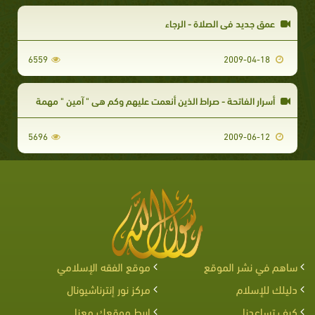
عمق جديد في الصلاة - الرجاء
6559
2009-04-18
أسرار الفاتحة - صراط الذين أنعمت عليهم وكم هي " آمين " مهمة
5696
2009-06-12
ساهم في نشر الموقع
موقع الفقه الإسلامي
دليلك للإسلام
مركز نور إنترناشيونال
كيف تساعدنا
اربط موقعك معنا