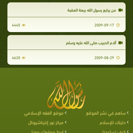
من يبايع رسول الله بيعة العقبة
4445
2009-09-17
آلام الحبيب صلى الله عليه وسلم
4620
2009-08-29
ساهم في نشر الموقع
موقع الفقه الإسلامي
دليلك للإسلام
مركز نور إنترناشيونال
كيف تساعدنا
اربط موقعك معنا