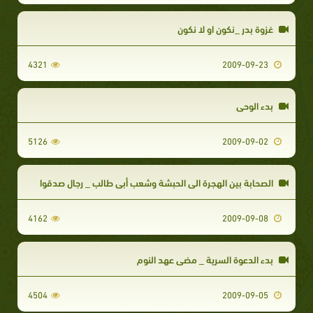
غزوة بدر _نكون او لا نكون
4321
2009-09-23
بدء الوحي
5126
2009-09-02
الصحابة بين الهجرة الى الحبشة وشعب أبي طالب _ رجال صدقوا
4162
2009-09-08
بدء الدعوة السرية _ مضى عهد النوم
4504
2009-09-05