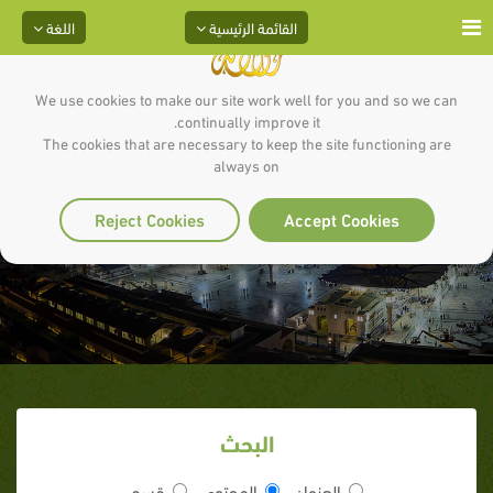
القائمة الرئيسية
اللغة
We use cookies to make our site work well for you and so we can
continually improve it.
The cookies that are necessary to keep the site functioning are
always on
غزوة خيبر
Reject Cookies
Accept Cookies
البحث
العنوان
المحتوى
قسم