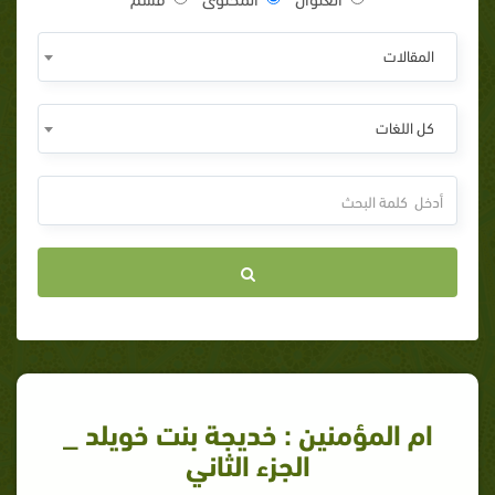
المقالات
كل اللغات
ام المؤمنين : خديجة بنت خويلد _
الجزء الثاني