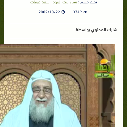
تحت قسم :
نساء بيت النبوة_ سعد عرفات
2009/10/22
3749
شارك المحتوي بواسطة :