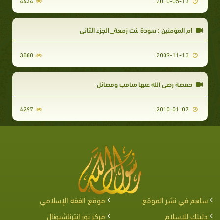
4434
2010-05-13
ام المؤمنين : سودة بنت زمعة_ الجزء الثاني
3880
2009-11-13
حفصة رضى الله عنها مناقب وفضائل
4297
2010-01-07
ساهم في نشر الموقع
موقع الفقه الإسلامي
دليلك للإسلام
مركز نور إنترناشيونال