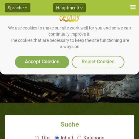
Sprache
Hauptmenü
We use cookies to make our site work well for you and so we can
continually improve it.
The cookies that are necessary to keep the site functioning are
always on
Ahmed Deedat (Südafrika)
Accept Cookies
Reject Cookies
Suche
Titel
Inhalt
Kategorie