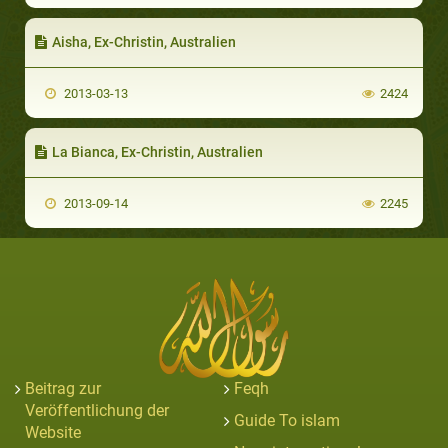
Aisha, Ex-Christin, Australien
2013-03-13
2424
La Bianca, Ex-Christin, Australien
2013-09-14
2245
Beitrag zur
Feqh
Veröffentlichung der
Guide To islam
Website