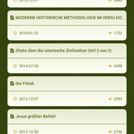
2013-12-31
2846
MODERNE HISTORISCHE METHODOLOGIE IM VERGLEICH ZUR HADITH METHODOLOGIE (TEIL 2 VON 5): INNERE BEURTEILUNG
2019-01-22
1722
Zitate über die islamische Zivilisation (teil 2 von 2)
2014-07-26
2498
Die Fitrah
2013-12-07
2393
Jesus größter Befehl
2012-12-30
2736