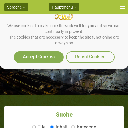
Sprache
Hauptmenü
We use cookies to make our site work well for you and so we can
continually improve it.
The cookies that are necessary to keep the site functioning are
always on
Im Dienste seiner Familie – Teil 1
Accept Cookies
Reject Cookies
Suche
Titel
Inhalt
Kategorie