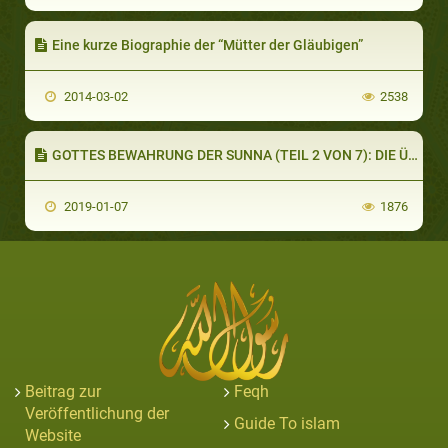
Eine kurze Biographie der “Mütter der Gläubigen”
2014-03-02
2538
GOTTES BEWAHRUNG DER SUNNA (TEIL 2 VON 7): DIE ÜBERLIEFERUNG DER HADITHE
2019-01-07
1876
Beitrag zur
Feqh
Veröffentlichung der
Guide To islam
Website