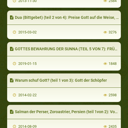
2013-11-30
2584
Dua (Bittgebet) (teil 2 von 4): Preise Gott auf die Weise, die Ihm gebührt
2015-03-02
3276
GOTTES BEWAHRUNG DER SUNNA (TEIL 5 VON 7): FRÜHE HADITHKRITIK UND BEWERTUNG VON ÜBERLIEFERERN
2019-01-15
1848
Warum schuf Gott? (teil 1 von 3): Gott der Schöpfer
2014-02-22
2598
Salman der Perser, Zoroastrier, Persien (teil 1von 2): Vom Zoroastrianismus zum Christentum
2014-08-09
2435