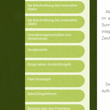
Die Beschreibung des Gesandten
Allahs
Ab
im a
Die Beschreibung des Gesandten
Allahs
Sunn
Inte
Charaktereigenschaften und
Zeic
Wesensarten
Aussprueche
Einige seiner Anstandsregeln
Faire Aussagen
Di
Aufh
Seine Ehegattinnen
Beweise über des Propheten