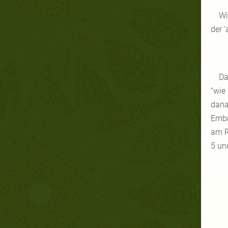
Wi
der 
Da
“wie
dana
Embr
am R
5 und