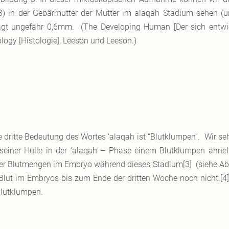
B) in der Gebärmutter der Mutter im alaqah Stadium sehen (u
ägt ungefähr 0,6mm. (The Developing Human [Der sich entwic
ology [Histologie], Leeson und Leeson.)
e dritte Bedeutung des Wortes ‘alaqah ist “Blutklumpen”. Wir s
seiner Hülle in der ‘alaqah – Phase einem Blutklumpen ähnel
er Blutmengen im Embryo während dieses Stadium[3] (siehe Abbi
Blut im Embryos bis zum Ende der dritten Woche noch nicht.[4
Blutklumpen.