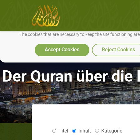
We use cookies to make our site work well for you and so we can conti
The cookies that are necessary to keep the site functioning ar
Accept Cookies
Reject Cookies
Der Quran über die
Titel
Inhalt
Kategorie