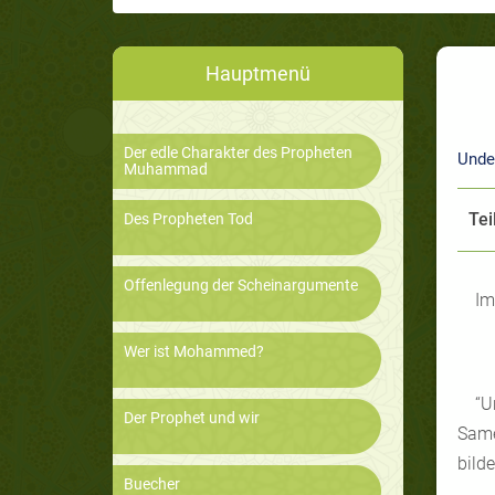
Hauptmenü
Der edle Charakter des Propheten
Unde
Muhammad
Tei
Des Propheten Tod
Offenlegung der Scheinargumente
Im
Wer ist Mohammed?
“U
Der Prophet und wir
Same
bild
Buecher