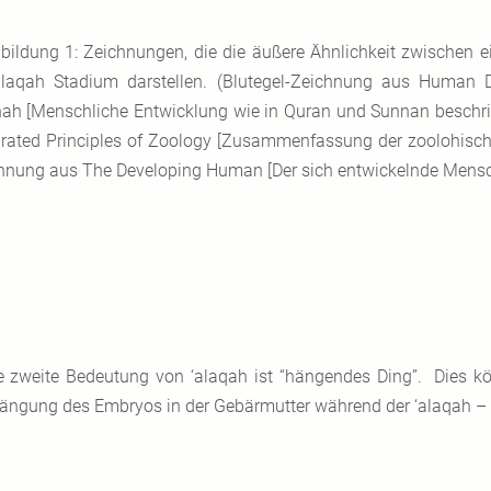
bildung 1: Zeichnungen, die die äußere Ähnlichkeit zwischen
laqah Stadium darstellen. (Blutegel-Zeichnung aus Human 
ah [Menschliche Entwicklung wie in Quran und Sunnan beschrie
grated Principles of Zoology [Zusammenfassung der zoolohisc
hnung aus The Developing Human [Der sich entwickelnde Mensch]
e zweite Bedeutung von ‘alaqah ist “hängendes Ding”. Dies k
ängung des Embryos in der Gebärmutter während der ‘alaqah – P