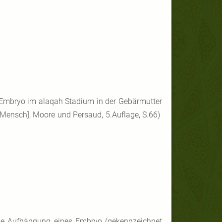
Embryo im alaqah Stadium in der Gebärmutter
 Mensch], Moore und Persaud, 5.Auflage, S.66)
die Aufhängung eines Embryo (gekennzeichnet