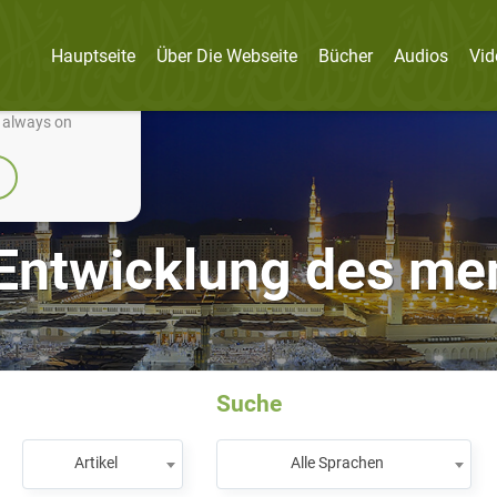
Hauptseite
Über Die Webseite
Bücher
Audios
Vid
nually improve it.
e always on
 Entwicklung des m
Suche
Artikel
Alle Sprachen