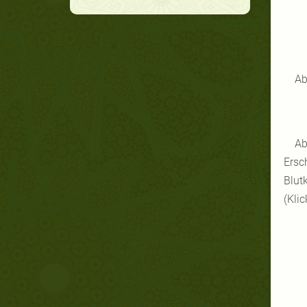
Ab
Ab
Ersc
Blut
(Klic