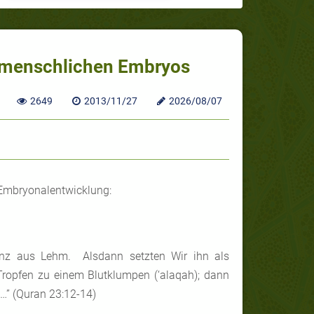
s menschlichen Embryos
2649
2013/11/27
2026/08/07
 Embryonalentwicklung:
anz aus Lehm. Alsdann setzten Wir ihn als
Tropfen zu einem Blutklumpen (‘alaqah); dann
…” (Quran 23:12-14)