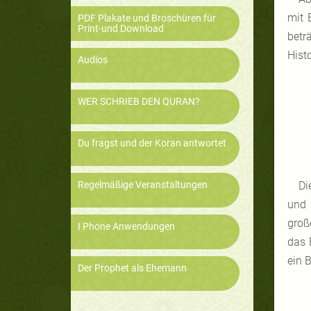
mit 
PDF Plakate und Broschüren für
Print-und Download
betr
Hist
Audios
WER SCHRIEB DEN QURAN?
Du fragst und der Koran antwortet
Regelmäßige Veranstaltungen
Di
und 
groß
I Phone Anwendungen
das 
ein 
Der Prophet als Ehemann