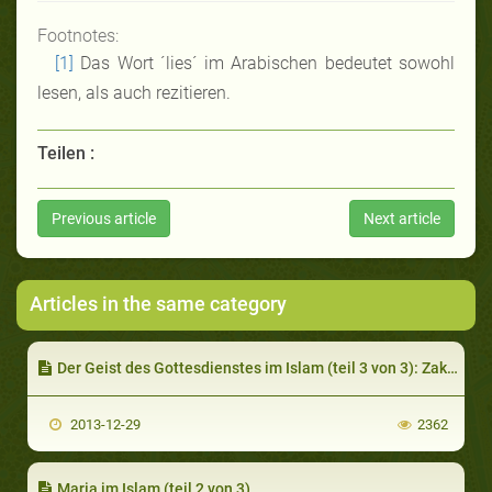
Footnotes:
[1]
Das Wort ´lies´ im Arabischen bedeutet sowohl
lesen, als auch rezitieren.
Teilen :
Previous article
Next article
Articles in the same category
Der Geist des Gottesdienstes im Islam (teil 3 von 3): Zakah and Hağğ
2013-12-29
2362
Maria im Islam (teil 2 von 3)