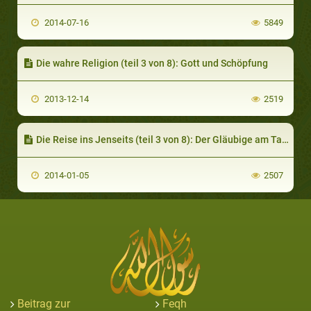
2014-07-16
5849
Die wahre Religion (teil 3 von 8): Gott und Schöpfung
2013-12-14
2519
Die Reise ins Jenseits (teil 3 von 8): Der Gläubige am Tag des Gerichts
2014-01-05
2507
Beitrag zur
Feqh