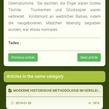
Übernatürliche. Sie dachten, die Engel wären Gottes
Töchter. Trunkenheit und Glücksspiel waren
verbreitet. Kindsmord an weiblichen Babies, indem
die neugeborenen Mädchen lebendig begraben
wurden, war etwas normales.
Teilen :
Previous article
Next article
Articles in the same category
MODERNE HISTORISCHE METHODOLOGIE IM VERGLEICH ZUR HADITH METHODOLOGIE (TEIL 4 VON 5): DIE KLASSIFIZIERUNG DES HADITH I
2019-01-29
1815