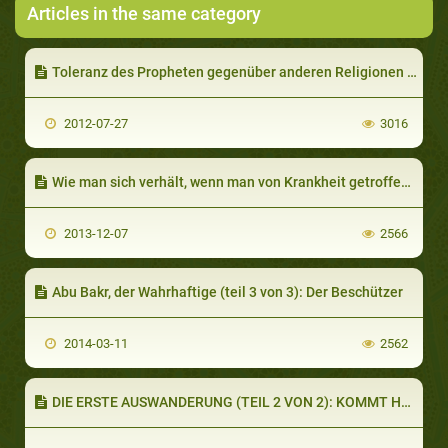
Articles in the same category
Toleranz des Propheten gegenüber anderen Religionen - Teil 1
2012-07-27
3016
Wie man sich verhält, wenn man von Krankheit getroffen wird (teil 2 von 2): Gottes Gnade kennt keine Grenzen
2013-12-07
2566
Abu Bakr, der Wahrhaftige (teil 3 von 3): Der Beschützer
2014-03-11
2562
DIE ERSTE AUSWANDERUNG (TEIL 2 VON 2): KOMMT HERBEI ZU EINEM GLEICHEN WORT ZWISCHEN UNS UND EUCH