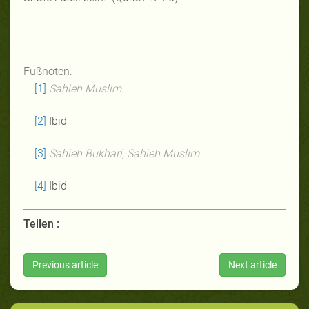
Fußnoten:
[1]
Sahieh Muslim
[2]
Ibid
[3]
Sahieh Bukhari, Sahieh Muslim
[4]
Ibid
Teilen :
Previous article
Next article