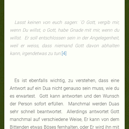
Lasst keinen von euch sagen: ´O Gott, vergib mir,
wenn Du willst, o Gott, habe Gnade mit mir, wenn du
willst. Er soll entschlossen sein in der Angelegenheit,
weil er weiss, dass niemand Gott davon abhalten
kann, irgendetwas zu tun.
[4]
Es ist ebenfalls wichtig, zu verstehen, dass eine
Antwort auf ein Dua nicht genauso sein muss, wie du
es erwartest. Gott kann antworten und den Wunsch
der Person sofort erfüllen. Manchmal werden Duas
sehr schnell beantwortet. Allerdings antwortet Gott
manchmal auf verschiedene Weise, Er kann von dem
Bittenden etwas Böses fernhalten, oder Er wird ihn mit