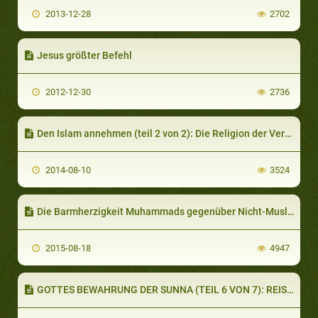
2013-12-28
2702
Jesus größter Befehl
2012-12-30
2736
Den Islam annehmen (teil 2 von 2): Die Religion der Vergebung
2014-08-10
3524
Die Barmherzigkeit Muhammads gegenüber Nicht-Muslimen (teil 1 von 2)
2015-08-18
4947
GOTTES BEWAHRUNG DER SUNNA (TEIL 6 VON 7): REISEN UNTERNEHMEN, UM HADITHE ZU ERFORSCHEN