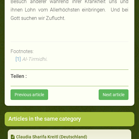
Besuch anderer während ihrer Krankheit uns und
ihnen Lohn vom Allerhöchsten einbringen. Und bei
Gott suchen wir Zuflucht.
Footnotes:
[1]
Al-Tirmidhi
.
Teilen :
Previous article
Next article
Articles in the same category
Claudia Sharifa Kreitl (Deutschland)