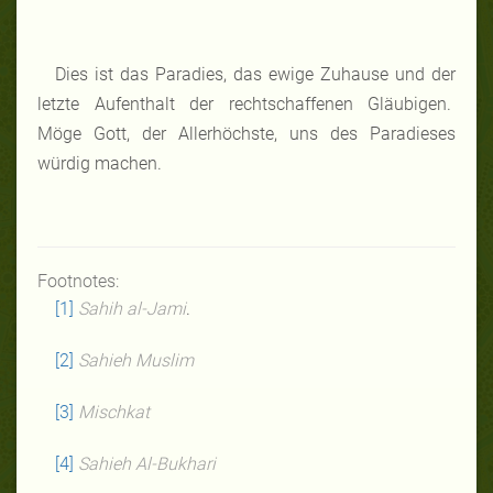
Dies ist das Paradies, das ewige Zuhause und der
letzte Aufenthalt der rechtschaffenen Gläubigen.
Möge Gott, der Allerhöchste, uns des Paradieses
würdig machen.
Footnotes:
[1]
Sahih al-Jami
.
[2]
Sahieh Muslim
[3]
Mischkat
[4]
Sahieh Al-Bukhari