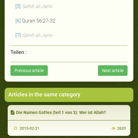
[5]
Sahih al-Jami
[6]
Quran 56:27-32
[7]
Sahih al-Jami
Teilen :
Previous article
Next article
Articles in the same category
Die Namen Gottes (teil 1 von 3): Wer ist Allah?
2015-02-21
2633