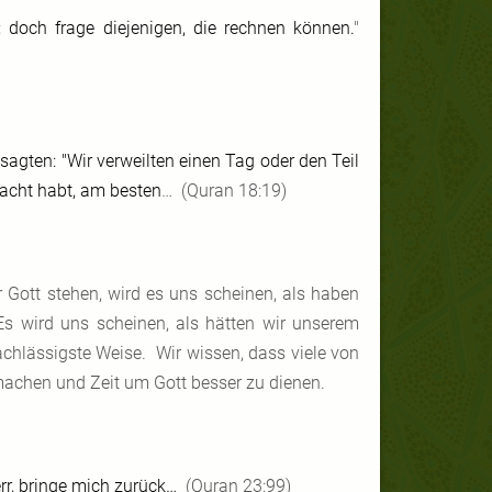
; doch frage diejenigen, die rechnen können.
"
 sagten: "Wir verweilten einen Tag oder den Teil
bracht habt, am besten
… (Quran 18:19)
 Gott stehen, wird es uns scheinen, als haben
Es wird uns scheinen, als hätten wir unserem
achlässigste Weise. Wir wissen, dass viele von
machen und Zeit um Gott besser zu dienen.
rr, bringe mich zurück…
(Quran 23:99)