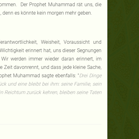
nommen. Der Prophet Muhammad rät uns, die
en, denn es könnte kein morgen mehr geben.
twortlichkeit, Weisheit, Voraussicht und
 Wichtigkeit erinnert hat, uns dieser Segnungen
 Wir werden immer wieder daran erinnert, im
 Zeit davonrennt, und dass jede kleine Sache,
Prophet Muhammad sagte ebenfalls: "
Drei Dinge
k und eine bleibt bei ihm: seine Familie, sein
n Reichtum zurück kehren, bleiben seine Taten