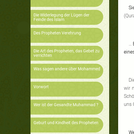
Si
Die Widerlegung der Lügen der
(Qur
Feinde des Islam
Des Propheten Verehrung
…
Die Art des Propheten, das Gebet zu
eines
verrichten
Was sagen andere über Mohammed
Di
Vorwort
wir 
Schö
uns 
Wer ist der Gesandte Muhammad ?
Geburt und Kindheit des Propheten
We