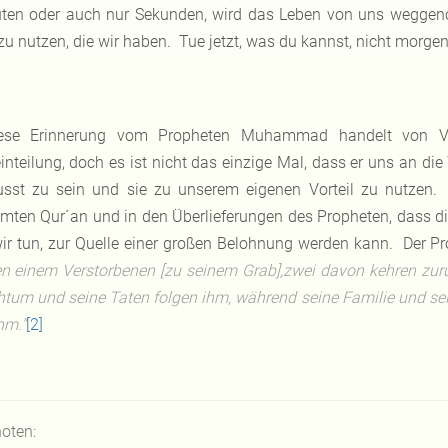
ten oder auch nur Sekunden, wird das Leben von uns wegge
 zu nutzen, die wir haben. Tue jetzt, was du kannst, nicht morg
ese Erinnerung vom Propheten Muhammad handelt von Veran
einteilung, doch es ist nicht das einzige Mal, dass er uns an die
sst zu sein und sie zu unserem eigenen Vorteil zu nutzen.
mten Qur´an und in den Überlieferungen des Propheten, dass die
wir tun, zur Quelle einer großen Belohnung werden kann. Der 
en einem Verstorbenen [zu seinem Grab],zwei davon kehren zurüc
htum und seine Taten folgen ihm, während seine Familie und sei
hm."
[2]
oten: