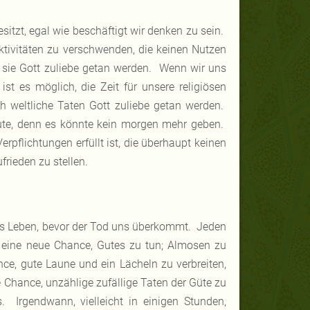
esitzt, egal wie beschäftigt wir denken zu sein.
Aktivitäten zu verschwenden, die keinen Nutzen
 sie Gott zuliebe getan werden. Wenn wir uns
ist es möglich, die Zeit für unsere religiösen
weltliche Taten Gott zuliebe getan werden.
eute, denn es könnte kein morgen mehr geben.
erpflichtungen erfüllt ist, die überhaupt keinen
ufrieden zu stellen.
 das Leben, bevor der Tod uns überkommt. Jeden
 eine neue Chance, Gutes zu tun; Almosen zu
nce, gute Laune und ein Lächeln zu verbreiten,
e Chance, unzählige zufällige Taten der Güte zu
 Irgendwann, vielleicht in einigen Stunden,