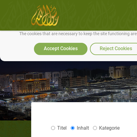
We use cookies to make our site work well for you and so we can conti
The cookies that are necessary to keep the site functioning ar
Accept Cookies
Reject Cookies
Titel
Inhalt
Kategorie