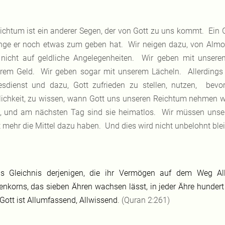
ichtum ist ein anderer Segen, der von Gott zu uns kommt. Ein G
nge er noch etwas zum geben hat. Wir neigen dazu, von Almos
 nicht auf geldliche Angelegenheiten. Wir geben mit unser
rem Geld. Wir geben sogar mit unserem Lächeln. Allerdings 
esdienst und dazu, Gott zufrieden zu stellen, nutzen, be
ichkeit, zu wissen, wann Gott uns unseren Reichtum nehmen w
h, und am nächsten Tag sind sie heimatlos. Wir müssen unser
t mehr die Mittel dazu haben. Und dies wird nicht unbelohnt ble
s Gleichnis derjenigen, die ihr Vermögen auf dem Weg All
nkorns, das sieben Ähren wachsen lässt, in jeder Ähre hundert K
Gott ist Allumfassend, Allwissend
. (Quran 2:261)