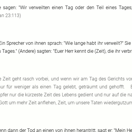
e sagen: "Wir verweilten einen Tag oder den Teil eines Tages
an 23:113)
Ein Sprecher von ihnen sprach: "Wie lange habt ihr verweilt?" Sie
 Tages." (Andere) sagten: "Euer Herr kennt die (Zeit), die ihr ver
e Zeit geht rasch vorbei, und wenn wir am Tag des Gerichts vor
nur für weniger als einen Tag gelebt, geträumt und gehofft. 
pfer nur die kürzeste Zeit des Lebens gedient und nur auf die n
Gott um mehr Zeit anflehen, Zeit, um unsere Taten wiedergutzu
nn dann der Tod an einen von ihnen herantritt, sagt er: "Mein He