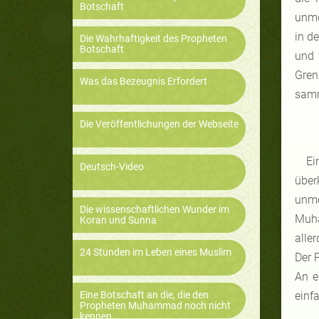
Botschaft
unmö
in de
Die Wahrhaftigkeit des Propheten
Botschaft
und 
Gren
Was das Bezeugnis Erfordert
sam
Die Veröffentlichungen der Webseite
Ei
Deutsch-Video
über
unmö
Die wissenschaftlichen Wunder im
Muha
Koran und Sunna
alle
24 Stunden im Leben eines Muslim
Der 
An e
Eine Botschaft an die, die den
einf
Propheten Muhammad noch nicht
kennen