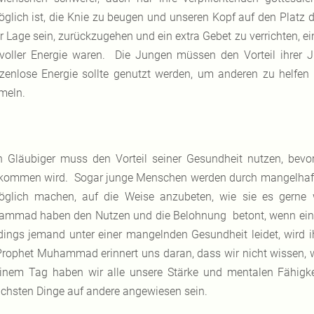
glich ist, die Knie zu beugen und unseren Kopf auf den Platz d
r Lage sein, zurückzugehen und ein extra Gebet zu verrichten, ein
voller Energie waren. Die Jungen müssen den Vorteil ihrer J
zenlose Energie sollte genutzt werden, um anderen zu helfe
meln.
n Gläubiger muss den Vorteil seiner Gesundheit nutzen, bevo
kommen wird. Sogar junge Menschen werden durch mangelhafte
glich machen, auf die Weise anzubeten, wie sie es gerne
mmad haben den Nutzen und die Belohnung betont, wenn ein 
rdings jemand unter einer mangelnden Gesundheit leidet, wird
Prophet Muhammad erinnert uns daran, dass wir nicht wissen
inem Tag haben wir alle unsere Stärke und mentalen Fähigke
achsten Dinge auf andere angewiesen sein.