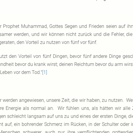
r Prophet Muhammad, Gottes Segen und Frieden seien auf ihm, 
samer werden, und wir können nicht zurück und die Fehler, die
geraten, den Vorteil zu nutzen von fünf vor fünf.
utzt den Vorteil von fünf Dingen, bevor fünf andere Dinge gesc
ndheit bevor du krank wirst; deinen Reichtum bevor du arm wirst; 
 Leben vor dem Tod."
[1]
r werden angewiesen, unsere Zeit, die wir haben, zu nutzen. We
re Energie als normal an. Wir fühlen uns, als hätten wir all
en schleicht langsam auf uns zu und eines der ersten Dinge, die
ht auf, ein bohrender Schmerz im Rücken, in der Schulter oder 
Menschen schwerer, auch nur ihre verpflichtenden gottesdi