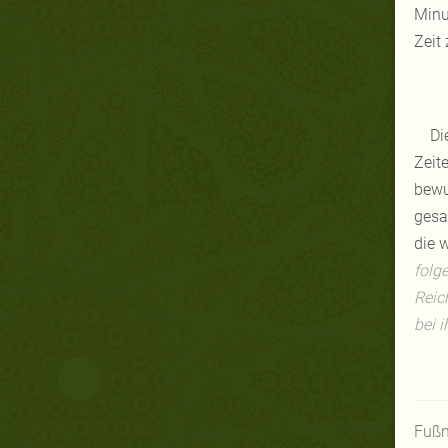
Minu
Zeit
Di
Zeit
bewu
gesa
die 
folg
Reic
bei i
Fußn