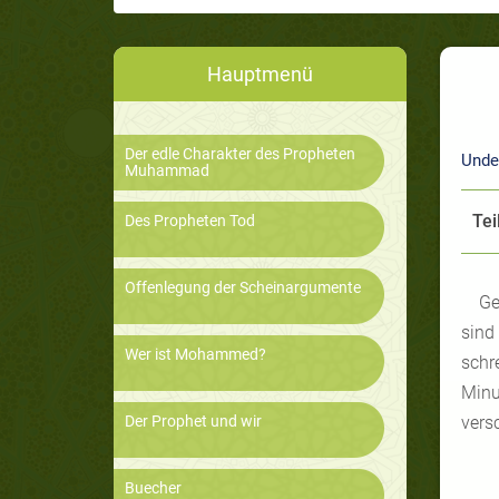
Hauptmenü
Der edle Charakter des Propheten
Unde
Muhammad
Tei
Des Propheten Tod
Offenlegung der Scheinargumente
Ge
sind
Wer ist Mohammed?
schr
Minu
Der Prophet und wir
vers
Buecher