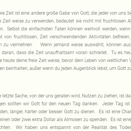
eie Zeit ist eine andere große Gabe von Gott, die jeder von uns b
e Zeit weise zu verwenden, bedeutet sie nicht mit fruchtlosen 
n. Selbst die einfachsten Taten können wertvoll werden, wenn
st von fruchtlosen, Zeit verschwendenden Aktivitäten befreien, 
n zu vermehren. Wenn jemand weise auswählt, können auch 
 daran, dass die Zeit unaufhaltsam voran schreitet. Tu es h
e heute deine freie Zeit weise, bevor dein Leben von weltlichen V
en beinhalten, außer wenn du jeden Augenblick lebst, um Gott z
e letzte Sache, von der uns geraten wird, Nutzen zu ziehen, ist
en sollten wir Gott für den neuen Tag danken. Jeder Tag ist
den, länger, härter oder besser Gott zu dienen. Es ist eine Cha
einen oder zwei extra Dollar als Almosen zu spenden. Es ist ein
ichten. Wir haben uns entspannt von der Realität des Todes.