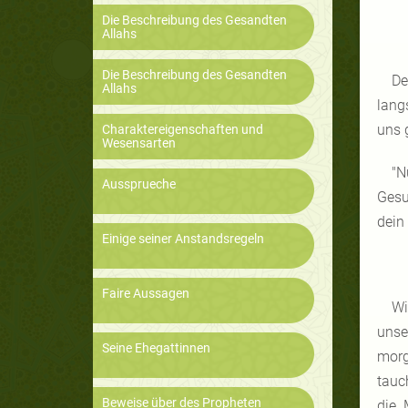
Die Beschreibung des Gesandten
Allahs
Die Beschreibung des Gesandten
De
Allahs
lang
uns 
Charaktereigenschaften und
Wesensarten
"N
Aussprueche
Gesu
dein
Einige seiner Anstandsregeln
Faire Aussagen
Wi
unse
Seine Ehegattinnen
morg
tauc
Beweise über des Propheten
die 