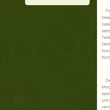
Fr
Dies
habe
selb
Tate
Denk
Nutz
Nutz
Di
Morg
spen
und 
verr