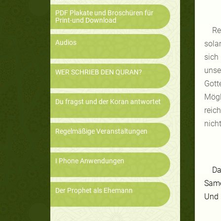
PDF Plakate und Broschüren für
Print-und Download
Re
Audios
sola
sich
unse
WER SCHRIEB DEN QURAN?
Gott
Mögl
Du fragst und der Koran antwortet
reic
nich
Regelmäßige Veranstaltungen
I Phone Anwendungen
Da
Same
Der Prophet als Ehemann
Und 