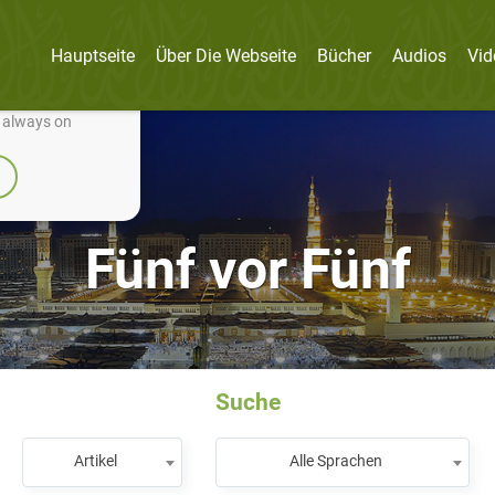
Hauptseite
Über Die Webseite
Bücher
Audios
Vid
nually improve it.
e always on
Fünf vor Fünf
Suche
Artikel
Alle Sprachen