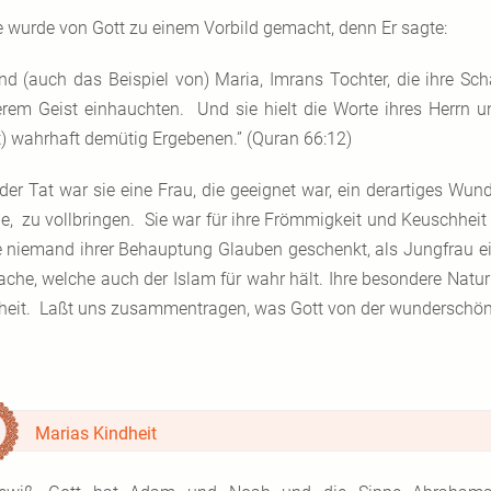
e wurde von Gott zu einem Vorbild gemacht, denn Er sagte:
nd (auch das Beispiel von) Maria, Imrans Tochter, die ihre Sch
rem Geist einhauchten. Und sie hielt die Worte ihres Herrn 
t) wahrhaft demütig Ergebenen.” (Quran 66:12)
 der Tat war sie eine Frau, die geeignet war, ein derartiges Wu
e, zu vollbringen. Sie war für ihre Frömmigkeit und Keuschhei
e niemand ihrer Behauptung Glauben geschenkt, als Jungfrau e
ache, welche auch der Islam für wahr hält. Ihre besondere Natu
heit. Laßt uns zusammentragen, was Gott von der wunderschöne
Marias Kindheit