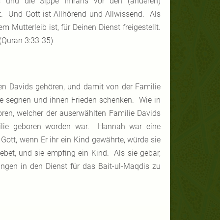
und die Sippe Imrans vor den (anderen)
 Und Gott ist Allhörend und Allwissend. Als
 Mutterleib ist, für Deinen Dienst freigestellt.
(Quran 3:33-35)
 Davids gehören, und damit von der Familie
e segnen und ihnen Frieden schenken. Wie in
ren, welcher der auserwählten Familie Davids
ilie geboren worden war. Hannah war eine
Gott, wenn Er ihr ein Kind gewährte, würde sie
ebet, und sie empfing ein Kind. Als sie gebar,
ungen in den Dienst für das Bait-ul-Maqdis zu