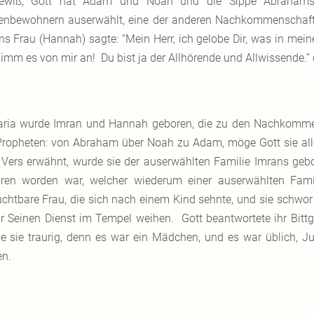
ewiß, Gott hat Adam und Noah und die Sippe Abrahams 
enbewohnern auserwählt, eine der anderen Nachkommenschaft.
ns Frau (Hannah) sagte: “Mein Herr, ich gelobe Dir, was in meinem
imm es von mir an! Du bist ja der Allhörende und Allwissende.” 
ria wurde Imran und Hannah geboren, die zu den Nachkommen
Propheten: von Abraham über Noah zu Adam, möge Gott sie all
Vers erwähnt, wurde sie der auserwählten Familie Imrans gebo
ren worden war, welcher wiederum einer auserwählten Fam
uchtbare Frau, die sich nach einem Kind sehnte, und sie schwor 
ür Seinen Dienst im Tempel weihen. Gott beantwortete ihr Bittg
e sie traurig, denn es war ein Mädchen, und es war üblich, J
en.