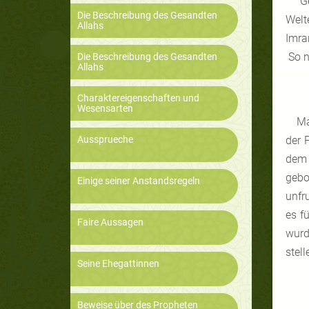
“G
Die Beschreibung des Gesandten
Welt
Allahs
Imra
So n
Die Beschreibung des Gesandten
Allahs
Charaktereigenschaften und
Wesensarten
Ma
Aussprueche
der 
dem 
gebo
Einige seiner Anstandsregeln
unfr
es f
Faire Aussagen
wurd
stell
Seine Ehegattinnen
Beweise über des Propheten