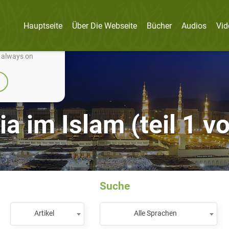
Hauptseite
Über Die Webseite
Bücher
Audios
Vid
nually improve it.
e always on
a im Islam (teil 1 v
Suche
Artikel
Alle Sprachen