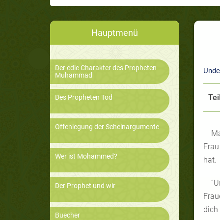
Hauptmenü
Der edle Charakter des Propheten
Unde
Muhammad
Tei
Des Propheten Tod
Offenlegung der Scheinargumente
Ma
Frau
Wer ist Mohammed?
hat
“U
Der Prophet und wir
Frau
dich
Buecher