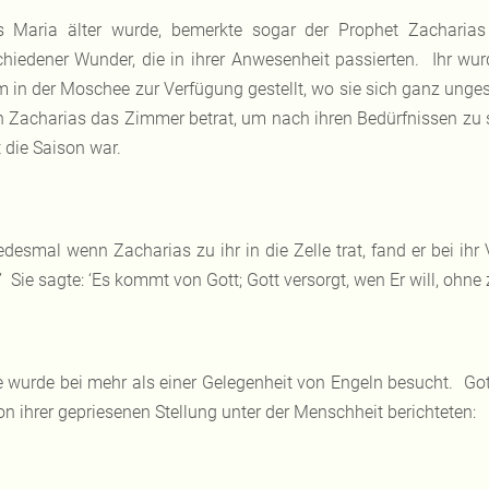
s Maria älter wurde, bemerkte sogar der Prophet Zacharia
chiedener Wunder, die in ihrer Anwesenheit passierten. Ihr wur
 in der Moschee zur Verfügung gestellt, wo sie sich ganz ung
 Zacharias das Zimmer betrat, um nach ihren Bedürfnissen zu seh
t die Saison war.
edesmal wenn Zacharias zu ihr in die Zelle trat, fand er bei ih
 Sie sagte: ‘Es kommt von Gott; Gott versorgt, wen Er will, ohne 
e wurde bei mehr als einer Gelegenheit von Engeln besucht. Got
von ihrer gepriesenen Stellung unter der Menschheit berichteten: