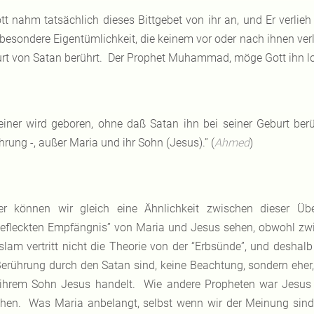
tt nahm tatsächlich dieses Bittgebet von ihr an, und Er verlie
 besondere Eigentümlichkeit, die keinem vor oder nach ihnen ver
rt von Satan berührt. Der Prophet Muhammad, möge Gott ihn lo
einer wird geboren, ohne daß Satan ihn bei seiner Geburt ber
hrung -, außer Maria und ihr Sohn (Jesus).” (
Ahmed
)
er können wir gleich eine Ähnlichkeit zwischen dieser Übe
efleckten Empfängnis” von Maria und Jesus sehen, obwohl zwi
Islam vertritt nicht die Theorie von der “Erbsünde”, und deshalb 
Berührung durch den Satan sind, keine Beachtung, sondern ehe
ihrem Sohn Jesus handelt. Wie andere Propheten war Jesus
hen. Was Maria anbelangt, selbst wenn wir der Meinung sind, 