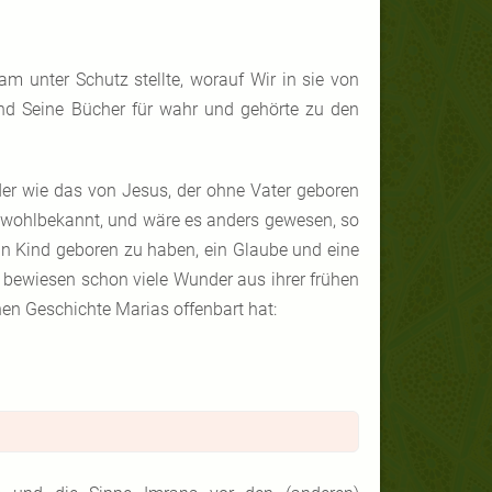
am unter Schutz stellte, worauf Wir in sie von
und Seine Bücher für wahr und gehörte zu den
nder wie das von Jesus, der ohne Vater geboren
t wohlbekannt, und wäre es anders gewesen, so
in Kind geboren zu haben, ein Glaube und eine
r bewiesen schon viele Wunder aus ihrer frühen
n Geschichte Marias offenbart hat: