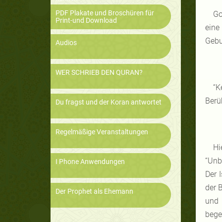
PDF Plakate und Broschüren für
Go
Print-und Download
eine
Gebu
Audios
WER SCHRIEB DEN QURAN?
“K
Berü
Du fragst und der Koran antwortet
Regelmäßige Veranstaltungen
Hi
“Unb
I Phone Anwendungen
Der 
der 
Der Prophet als Ehemann
und 
bege