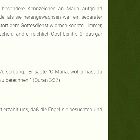
s besondere Kennzeichen an Maria aufgrund
de, als sie herangewachsen war, ein separater
estört dem Gottesdienst widmen konnte. Immer,
en, fand er reichlich Obst bei ihr, für das gar
r Versorgung. Er sagte: ‘O Maria, woher hast du
zu berechnen.’” (Quran 3:37)
t erzählt uns, daß die Engel sie besuchten und