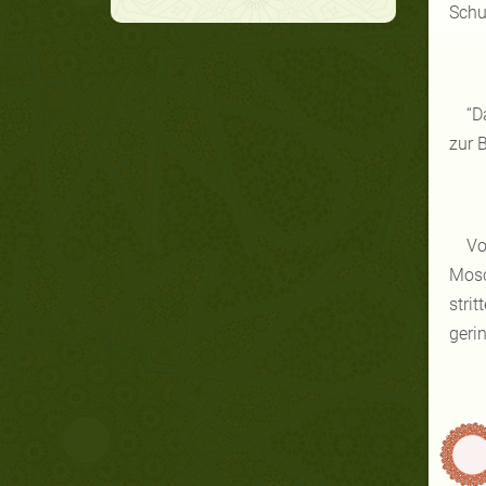
Schu
“D
zur 
Vo
Mosc
stri
geri