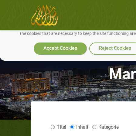
We use cookies to make our site work well for you and so we can conti
The cookies that are necessary to keep the site functioning ar
Accept Cookies
Reject Cookies
Mari
Titel
Inhalt
Kategorie