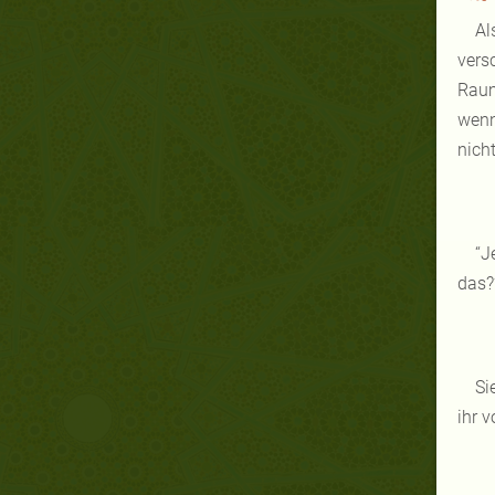
Al
vers
Raum
wenn
nich
“J
das?’
Si
ihr 