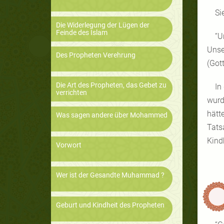
Si
Die Widerlegung der Lügen der
Feinde des Islam
“U
Unse
Des Propheten Verehrung
(Got
Die Art des Propheten, das Gebet zu
In
verrichten
wurd
hätt
Was sagen andere über Mohammed
Tats
Kind
Vorwort
Wer ist der Gesandte Muhammad ?
Geburt und Kindheit des Propheten