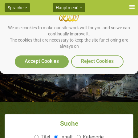
Sprache
Hauptmenü
We use cookies to make our site work well for you and so we can
continually improve it.
The cookies that are necessary to keep the site functioning are
always on
Artikels
Accept Cookies
Reject Cookies
Suche
Titel
Inhalt
Kategorie