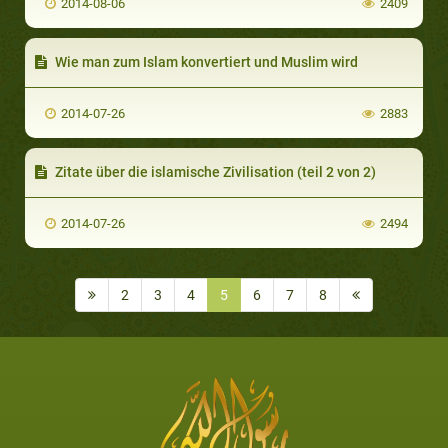
2014-08-06
2409
Wie man zum Islam konvertiert und Muslim wird
2014-07-26
2883
Zitate über die islamische Zivilisation (teil 2 von 2)
2014-07-26
2494
2
3
4
5
6
7
8