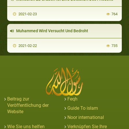
2021-02-23
764
Muhammed Wird Versucht Und Bedroht
2021-02-22
735
Beitrag zur
Feqh
Veröffentlichung der
Guide To islam
Website
Noor international
Wie Sie uns helfen
Verknüpfen Sie Ihre