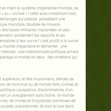
nt en main le système impérialiste mondial, se
u « civilisé » ! cette auto-investiture n’est,
ts échangés qui préside. possédant une
mique mondiale, doublée de moyens
e à des bases militaires implantées un peu
intenir solidement les rapports et les
nsables à leur survie ! c’est plutôt à la survie
u monde inégalitaire et démentiel ; une
ux mesures ; une rodomontade politique jamais
t partage le monde en deux : des chrétiens qui
nt supérieurs, et des musulmans, dénués de
tion de nord-sud ou de monde libre, civilisé, et
olitique usurpatrice, discriminatoire, d’un
re est un aveuglement sans borne. ce monde
davres, de crimes et d’injustices commises de
s usurpés, subordonnés, de tout le luxe dans