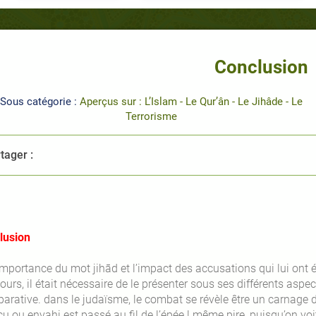
Conclusion
Sous catégorie :
Aperçus sur : L’Islam - Le Qur’ân - Le Jihâde - Le
Terrorisme
tager :
lusion
importance du mot jihād et l’impact des accusations qui lui ont ét
jours, il était nécessaire de le présenter sous ses différents as
arative. dans le judaïsme, le combat se révèle être un carnage d’
u ou envahi est passé au fil de l’épée ! même pire, puisqu’on voi