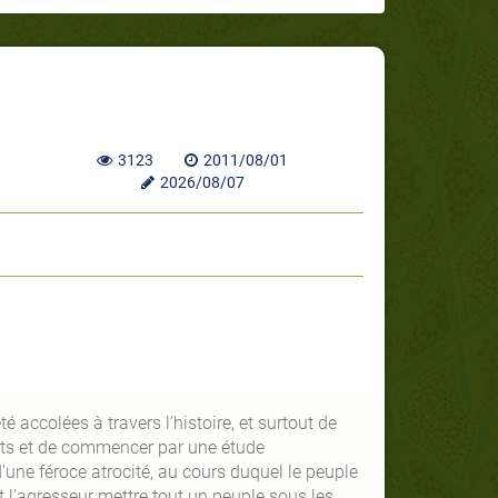
3123
2011/08/01
2026/08/07
é accolées à travers l’histoire, et surtout de
pects et de commencer par une étude
une féroce atrocité, au cours duquel le peuple
t l’agresseur mettre tout un peuple sous les