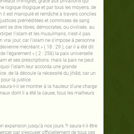
 cerveaux immigrés, grâce aux privations qui
e logique illogique et par tous les moyens, de
 il est manipulé et remâché à travers conciles
 injustices préméditées et commises de sang
ent se dire libres, démocrates, ou civilisés. au
tirper l’islam et les musulmans, n’est-il pas
vrai jour, car l’islam ne s’impose à personne :
evienne mécréant » ( 18 : 29 ), car il a été dit
e de l’égarement » ( 2 : 256) la paix universelle
lam et ses prescriptions. mais la paix ne peut
ourquoi l’islam leur accorda une grande
tice. de là découle la nécessité du jihād, car un
pour la justice.
 saura-t-il se montrer à la hauteur d’une charge
maux dont il a été la cause, tous les malheurs
 expansion jusqu’à nos jours ?! saura-t-il être
encer par s’excuser officiellement de tous ces