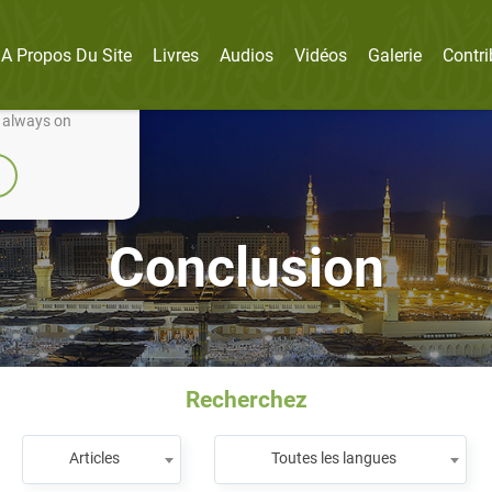
A Propos Du Site
Livres
Audios
Vidéos
Galerie
Contri
nually improve it.
e always on
Conclusion
Recherchez
Articles
Toutes les langues