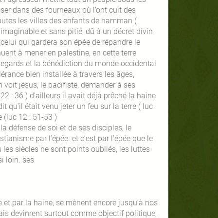
sser dans des fourneaux où l’ont cuit des
utes les villes des enfants de hamman (
imaginable et sans pitié, dû à un décret divin
celui qui gardera son épée de répandre le
nuent à mener en palestine, en cette terre
 regards et la bénédiction du monde occidental
érance bien installée à travers les âges,
 voit jésus, le pacifiste, demander à ses
2 : 36 ) d’ailleurs il avait déjà prêché la haine
t qu’il était venu jeter un feu sur la terre ( luc
 (luc 12 : 51-53 )
 la défense de soi et de ses disciples, le
tianisme par l’épée. et c’est par l’épée que le
 les siècles ne sont points oubliés, les luttes
i loin. ses
e et par la haine, se mènent encore jusqu’à nos
is devinrent surtout comme objectif politique,