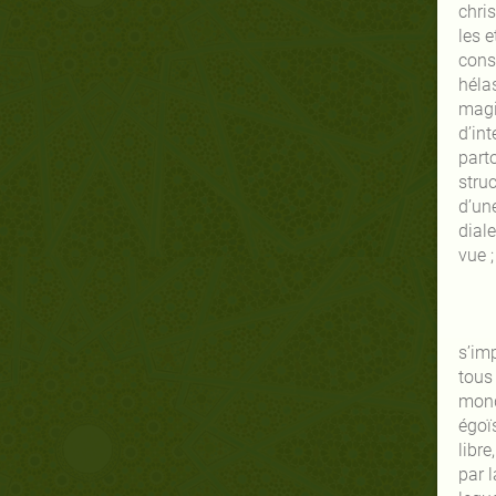
chris
les e
consi
héla
magi
d’int
parto
struc
d’un
dial
vue ;
s’im
tous 
mond
égoï
libre
par l