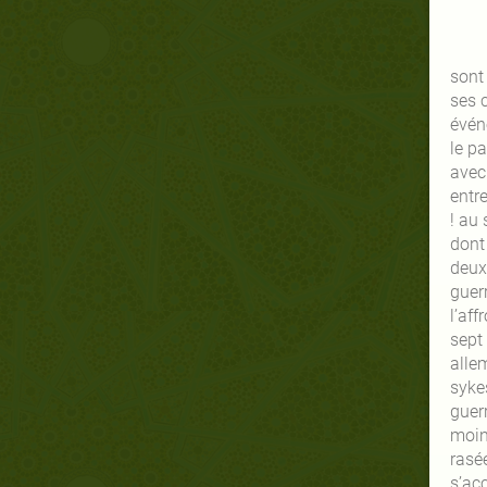
sont 
ses 
évén
le p
avec 
entr
! au 
dont 
deux 
guerr
l’af
sept
alle
syke
guer
moin
rasée
s’ac