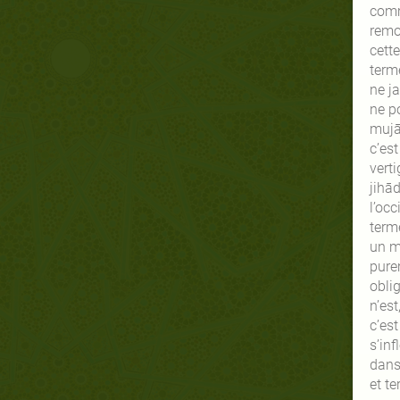
comme
remon
cette
terme
ne j
ne p
mujāh
c’es
vert
jihād
l’oc
terme
un m
purem
oblig
n’est
c’es
s’inf
dans
et te