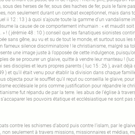
, sous des herses de fer, sous des haches de fer, puis le faire pa
ues, non seulement durant un combat exceptionnel, mais dans to
el ii 12 : 13 ) à quoi s’ajoute toute la gamme d’un vandalisme in
résume la cause de ce comportement inhumain : « et maudit soit 
 » ! ( jérémie 48 : 10 ) conseil que les fanatiques sionistes conti
pée sans gêne, au vu et su de tout le monde, et surtout sous les
n fameux silence discriminatoire ! le christianisme, malgré sa tol
ésente une image juste à l’opposée de cette indulgence, puisqu’on
ples de se procurer un glaive, quitte à vendre leur manteau ! (luc 2
 ses disciples et leurs propres parents ( luc 15 : 26 ), avait déjà di
49 ) et qu’il était venu pour établir la division dans chaque famille
sus objecta pour le soufflet qu’il reçut ou conseilla le glaive, pour
isme ecclésiale le pris comme justification pour répandre le chris
tianisme fut répandu de par la terre. les abus de l’église à travers
s’accaparer les pouvoirs étatique et ecclésiastique ne sont pas s
ats contre les schismes d’abord puis contre l’islam, par le glaiv
s, non seulement à travers missions, missionnaires et médias, ma