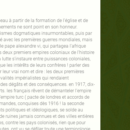
au à partir de la formation de l’église et de
énements ne sont point en son honneur.
hismes dogmatiques insurmontables, puis par
é avec les premières guerres mondiales, mais
ar le pape alexandre vi, qui partagea l’afrique
s deux premiers empires coloniaux de l’histoire
 lutte s’instaure entre puissances coloniales,
e les intérêts de leurs confrères ! parler des
 leur vrai nom et dire : les deux premières
valités impérialistes qui rendaient
s des dégâts et des conséquences. en 1917, dix-
s. les français rêvent de démanteler l’empire
’empire turc ( pacte de londres et accords de
llemandes, conquises dès 1916 ! la seconde
s politiques et idéologiques, se solde au
de ruines jamais connues et des villes entières
s, contre les pays colonisés, rien que pour
tes, ont vu se défiler toute une terminologie