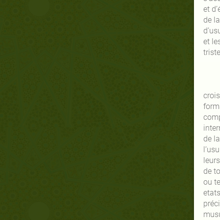
et d’
de l
d’us
et le
trist
crois
form
comp
inter
de la
l’usu
leurs
de to
ou te
etat
préci
musu