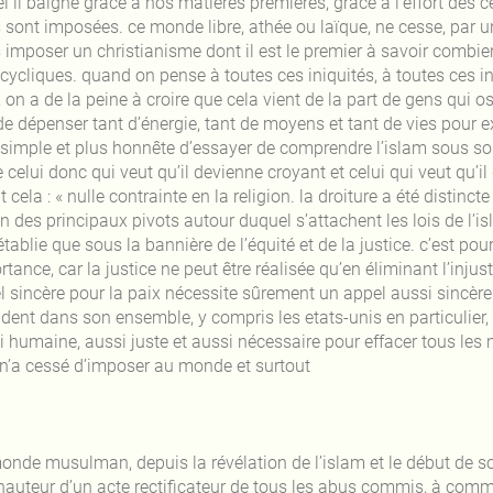
l il baigne grâce à nos matières premières, grâce à l’effort des
 sont imposées. ce monde libre, athée ou laïque, ne cesse, par un
 imposer un christianisme dont il est le premier à savoir combien
ncycliques. quand on pense à toutes ces iniquités, à toutes ces
, on a de la peine à croire que cela vient de la part de gens qui os
de dépenser tant d’énergie, tant de moyens et tant de vies pour ex
 simple et plus honnête d’essayer de comprendre l’islam sous son 
 celui donc qui veut qu’il devienne croyant et celui qui veut qu’il d
 cela : « nulle contrainte en la religion. la droiture a été distinct
n des principaux pivots autour duquel s’attachent les lois de l’is
établie que sous la bannière de l’équité et de la justice. c’est p
tance, car la justice ne peut être réalisée qu’en éliminant l’injus
l sincère pour la paix nécessite sûrement un appel aussi sincère 
ident dans son ensemble, y compris les etats-unis en particulier,
i humaine, aussi juste et aussi nécessaire pour effacer tous les 
l n’a cessé d’imposer au monde et surtout
onde musulman, depuis la révélation de l’islam et le début de son
 hauteur d’un acte rectificateur de tous les abus commis, à comm