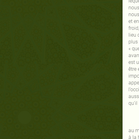
leque
nous
nous
et e
froid
lieu 
plus
« que
avant
est u
être 
impor
appe
l’occ
auss
qu’i
au m
à la