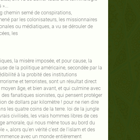
 »...
long chemin semé de conspirations,
ené par les colonisateurs, les missionnaires
tionales ou médiatiques, a vu se dérouler de
cées, les
tiques, la misère imposée, et pour cause, la
use de la politique américaine, secondée par la
bilité à la probité des institutions
rorisme et terroristes, sont un résultat direct
e moyen âge, et bien avant, et qui culmine avec
 à des fanatiques sionistes, qui pensent protéger
on de dollars par kilomètre ! pour ne rien dire
s les quatre coins de la terre. loi de la jungle
vrais civilisés, les vrais hommes libres de ces
age amorale, qui nous mène tous au bord du
», alors qu’en vérité c’est de l’islam et des
re commence avec un monde entièrement