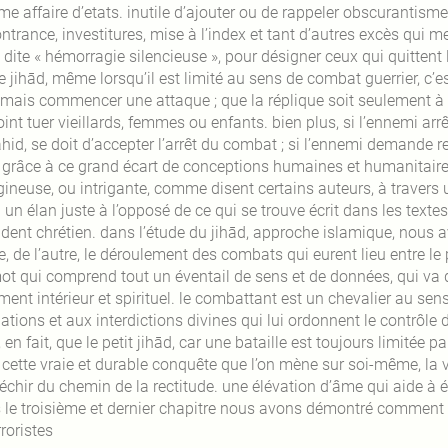
 affaire d’etats. inutile d’ajouter ou de rappeler obscurantisme 
trance, investitures, mise à l’index et tant d’autres excès qui men
 dite « hémorragie silencieuse », pour désigner ceux qui quittent l’
 jihād, même lorsqu’il est limité au sens de combat guerrier, c’e
amais commencer une attaque ; que la réplique soit seulement à l
oint tuer vieillards, femmes ou enfants. bien plus, si l’ennemi a
id, se doit d’accepter l’arrêt du combat ; si l’ennemi demande ref
t grâce à ce grand écart de conceptions humaines et humanitaires
igineuse, ou intrigante, comme disent certains auteurs, à travers
 un élan juste à l’opposé de ce qui se trouve écrit dans les texte
cident chrétien. dans l’étude du jihād, approche islamique, nous 
, de l’autre, le déroulement des combats qui eurent lieu entre le
ot qui comprend tout un éventail de sens et de données, qui va d
ent intérieur et spirituel. le combattant est un chevalier au sens 
ations et aux interdictions divines qui lui ordonnent le contrôle d
, en fait, que le petit jihād, car une bataille est toujours limitée 
t cette vraie et durable conquête que l’on mène sur soi-même, la 
léchir du chemin de la rectitude. une élévation d’âme qui aide à é
 le troisième et dernier chapitre nous avons démontré comment l’
rroristes