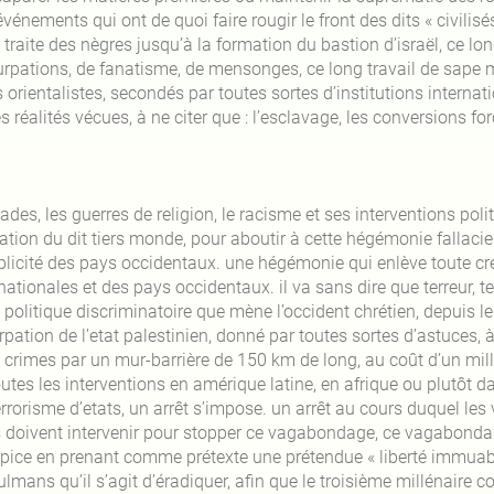
événements qui ont de quoi faire rougir le front des dits « civilisés
a traite des nègres jusqu’à la formation du bastion d’israël, ce 
urpations, de fanatisme, de mensonges, ce long travail de sape m
s orientalistes, secondés par toutes sortes d’institutions interna
es réalités vécues, à ne citer que : l’esclavage, les conversions for
ades, les guerres de religion, le racisme et ses interventions poli
ation du dit tiers monde, pour aboutir à cette hégémonie fallacie
licité des pays occidentaux. une hégémonie qui enlève toute crédi
nationales et des pays occidentaux. il va sans dire que terreur, ter
 politique discriminatoire que mène l’occident chrétien, depuis l
rpation de l’etat palestinien, donné par toutes sortes d’astuces,
 crimes par un mur-barrière de 150 km de long, au coût d’un milli
utes les interventions en amérique latine, en afrique ou plutôt dan
rrorisme d’etats, un arrêt s’impose. un arrêt au cours duquel les 
s doivent intervenir pour stopper ce vagabondage, ce vagabond
pice en prenant comme prétexte une prétendue « liberté immuable 
lmans qu’il s’agit d’éradiquer, afin que le troisième millénai