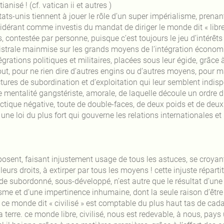
tianisé ! (cf. vatican ii et autres )
tats-unis tiennent à jouer le rôle d’un super impérialisme, prena
dérant comme investis du mandat de diriger le monde dit « libre » o
s, contestée par personne, puisque c’est toujours le jeu d’intérê
strale mainmise sur les grands moyens de l’intégration écono
égrations politiques et militaires, placées sous leur égide, grâc
ut, pour ne rien dire d’autres engins ou d’autres moyens, pour ma
tures de subordination et d’exploitation qui leur semblent indispe
e mentalité gangstériste, amorale, de laquelle découle un ordre d
ectique négative, toute de double-faces, de deux poids et de de
 une loi du plus fort qui gouverne les relations internationales e
posent, faisant injustement usage de tous les astuces, se croya
leurs droits, à extirper par tous les moyens ! cette injuste réparti
e subordonné, sous-développé, n’est autre que le résultat d’une p
sme et d’une impertinence inhumaine, dont la seule raison d’êt
, ce monde dit « civilisé » est comptable du plus haut tas de ca
a terre. ce monde libre, civilisé, nous est redevable, à nous, pay