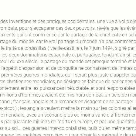
des inventions et des pratiques occidentales. une vue à vol d’oise
combats, pour s’accaparer des deux pouvoirs, révèle que les év
ements qui ont commencé par le partage de la chrétienté en sc
artage du monde. car le vrai partage du monde n’a pas commenc
le traité de tordesillas ( vieille-castille ), le 7 juin 1494, signé p
e les deux dominations espagnole et portugaise, fondant ainsi le
seuil du xxe siècle, le partage du monde est presque terminé et la
l’appétit d’expansion et de conquête ne connaissent de limites qu
premières guerres mondiales, qu’il serait plus juste d’appeler par
es chrétiennes mondiales, ne désigne en fait que de parler des ri
frontement entre les puissances inéluctable, et sont responsable
 millions d’hommes avaient été mis hors combat, un tiers de mort
mand ; français, anglais et allemands envisagent de se partager l
s-picot ) ; les anglais veulent mettre la main sur les colonies a
re mondiale, avec un scénario plus ou moins varié d’affrontement
s par quarante millions de morts en europe, et par une quantité 
s au sol... ces guerres inter-colonialistes, puis ou en même temp
caparer les matières premières ou maintenir la suprématie des rou