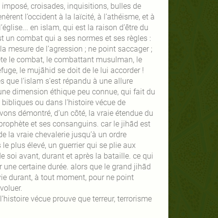
imposé, croisades, inquisitions, bulles de
èrent l’occident à la laïcité, à l’athéisme, et à
église... en islam, qui est la raison d’être du
st un combat qui a ses normes et ses règles :
a mesure de l’agression ; ne point saccager ;
rrête le combat, le combattant musulman, le
uge, le mujāhid se doit de le lui accorder !
 que l’islam s’est répandu à une allure
 une dimension éthique peu connue, qui fait du
s bibliques ou dans l’histoire vécue de
avons démontré, d’un côté, la vraie étendue du
 prophète et ses consanguins. car le jihād est
e la vraie chevalerie jusqu’à un ordre
le plus élevé, un guerrier qui se plie aux
e soi avant, durant et après la bataille. ce qui
par une certaine durée. alors que le grand jihād
vie durant, à tout moment, pour ne point
voluer.
histoire vécue prouve que terreur, terrorisme