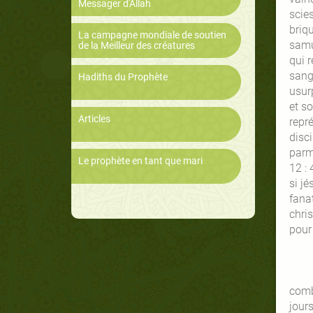
Messager d'Allah
scies
briq
La campagne mondiale de soutien
samu
de la Meilleur des créatures
qui 
sang.
Hadiths du Prophète
usur
et so
Articles
repr
disci
parmi
Le prophète en tant que mari
12 : 
si jé
fanat
chris
pour 
comb
jour