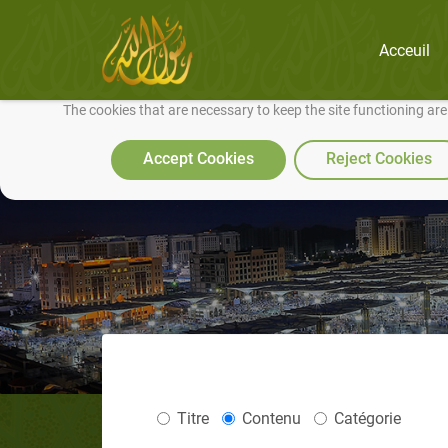
Acceuil
We use cookies to make our site work well for you and so we can conti
The cookies that are necessary to keep the site functioning ar
Accept Cookies
Reject Cookies
Titre
Contenu
Catégorie