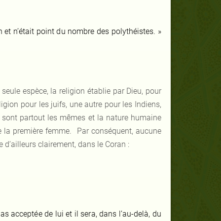
n et n’était point du nombre des polythéistes. »
eule espèce, la religion établie par Dieu, pour
gion pour les juifs, une autre pour les Indiens,
s sont partout les mêmes et la nature humaine
de la première femme. Par conséquent, aucune
e d’ailleurs clairement, dans le Coran :
as acceptée de lui et il sera, dans l’au-delà, du