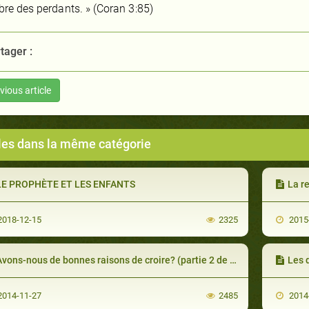
re des perdants. » (Coran 3:85)
tager :
vious article
cles dans la même catégorie
LE PROPHÈTE ET LES ENFANTS
La reven
018-12-15
2325
2015
vons-nous de bonnes raisons de croire? (partie 2 de 2)
Les dr
014-11-27
2485
2014