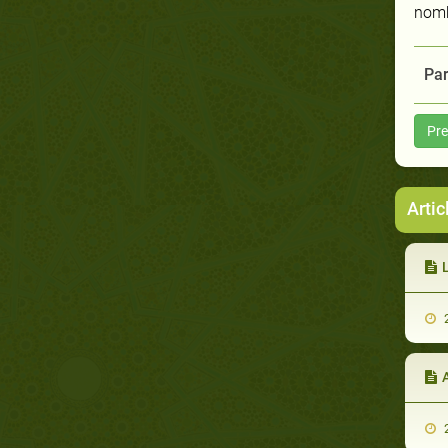
nomb
Par
Pre
Arti
2
A
2