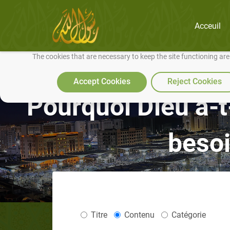
Acceuil
We use cookies to make our site work well for you and so we can conti
The cookies that are necessary to keep the site functioning ar
Accept Cookies
Reject Cookies
Pourquoi Dieu a-t-
besoi
Titre
Contenu
Catégorie