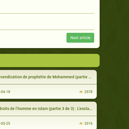
Next article
dication de prophétie de Mohammed (partie 3 de 3): Était-il fou, poète ou sorcier?
-04-18
2578
oits de l’homme en islam (partie 3 de 3) : L’esclavage et la torture
-03-25
3316