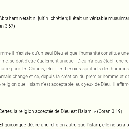
Abraham n’était ni juif ni chrétien; il était un véritable musulma
an 3:67)
mme il n’existe qu’un seul Dieu et que l’humanité constitue une s
me, se doit d’être également unique. Dieu n’a pas établi une reli
autre pour les Chinois, etc. Les besoins spirituels des homme
jamais changé et ce, depuis la création du premier homme et 
 religion que l’islam n’est acceptable, aux yeux de Dieu. Il affirm
Certes, la religion acceptée de Dieu est l’islam. » (Coran 3:19)
Et quiconque désire une religion autre que l’islam, elle ne sera p