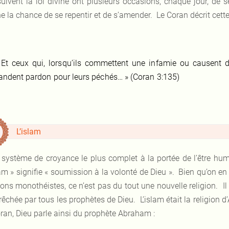
suivent la loi divine ont plusieurs occasions, chaque jour, de 
 la chance de se repentir et de s’amender. Le Coran décrit cette 
«
Et ceux qui, lorsqu’ils commettent une infamie ou causent 
ndent pardon pour leurs péchés… » (Coran 3:135)
L’islam
 système de croyance le plus complet à la portée de l’être huma
lam » signifie « soumission à la volonté de Dieu ». Bien qu’on e
ions monothéistes, ce n’est pas du tout une nouvelle religion. Il
prêchée par tous les prophètes de Dieu. L’islam était la religio
oran, Dieu parle ainsi du prophète Abraham :