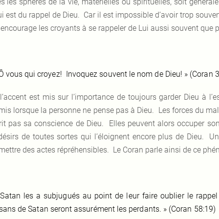
es les sphères de la vie, matérielles ou spirituelles, soit génér
i est du rappel de Dieu. Car il est impossible d’avoir trop souven
 encourage les croyants à se rappeler de Lui aussi souvent que p
Ô vous qui croyez! Invoquez souvent le nom de Dieu! » (Coran 3
 l’accent est mis sur l’importance de toujours garder Dieu à l’e
is lorsque la personne ne pense pas à Dieu. Les forces du mal 
rit pas sa conscience de Dieu. Elles peuvent alors occuper son 
désirs de toutes sortes qui l’éloignent encore plus de Dieu. Un
ettre des actes répréhensibles. Le Coran parle ainsi de ce phé
«
Satan les a subjugués au point de leur faire oublier le rappel
isans de Satan seront assurément les perdants. » (Coran 58:19)