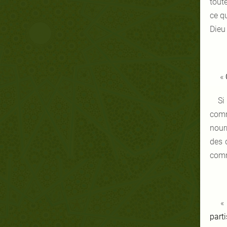
tout
ce qu
Dieu
«
Si
comm
nour
des 
comm
part