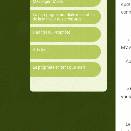
Messager d'Allah
quot
conne
La campagne mondiale de soutien
de la Meilleur des créatures
Hadiths du Prophète
«
M’av
Articles
Au
Le prophète en tant que mari
«
vous
Le