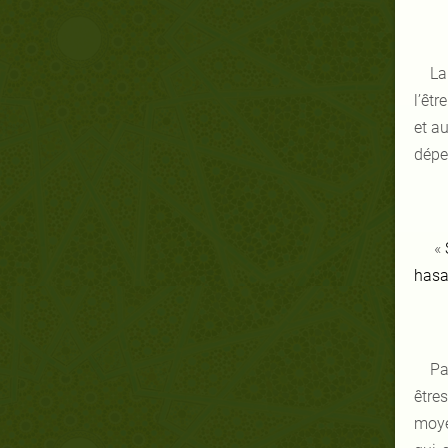
La
l’êt
et a
dépe
«
hasa
Pa
être
moye