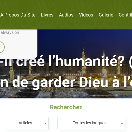
A Propos Du Site
Livres
Audios
Vidéos
Galerie
Contri
nually improve it.
e always on
Il créé l’humanité? (
n de garder Dieu à l’
Recherchez
Articles
Toutes les langues