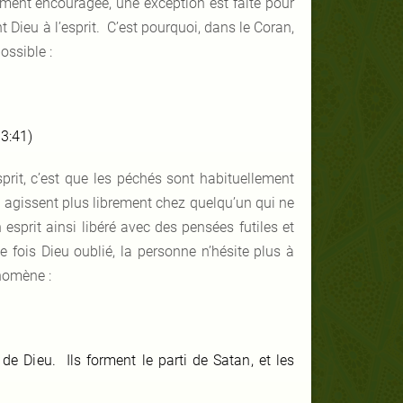
alement encouragée, une exception est faite pour
t Dieu à l’esprit. C’est pourquoi, dans le Coran,
ossible :
3:41)
sprit, c’est que les péchés sont habituellement
agissent plus librement chez quelqu’un qui ne
esprit ainsi libéré avec des pensées futiles et
e fois Dieu oublié, la personne n’hésite plus à
nomène :
 de Dieu. Ils forment le parti de Satan, et les