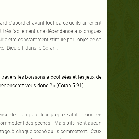
asard d’abord et avant tout parce qu’ils amènent
ent très facilement une dépendance aux drogues
r d’être constamment stimulé par l’objet de sa
. Dieu dit, dans le Coran :
 travers les boissons alcoolisées et les jeux de
Y renoncerez-vous donc ? » (Coran 5:91)
ence de Dieu pour leur propre salut. Tous les
commettent des péchés. Mais s’ils n’ont aucun
ntage, à chaque péché qu’ils commettent. Ceux