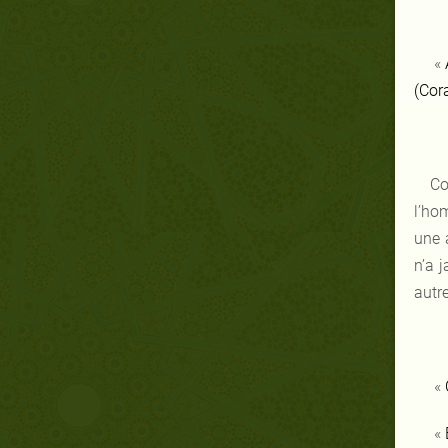
«
(Cor
Co
l’hom
une 
n’a 
autre
«
«