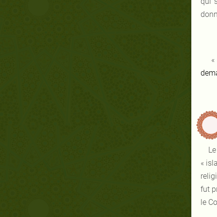
qui 
donne
dema
Le
« is
relig
fut 
le C