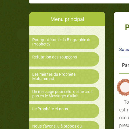
Menu principal
P
Pourquoi étudier la Biographie du
Prophète?
Sous
Refutation des soupçons
Par
Les mérites du Prophète
Mohammad
Un message pour celui qui ne croit
pas en le Messager d'Allah
To
Le Prophète et nous
est 
occu
pres
Nous t'avons lu à propos du