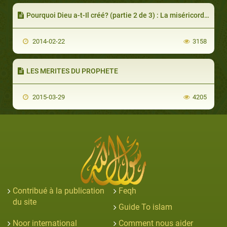
Pourquoi Dieu a-t-Il créé? (partie 2 de 3) : La miséricorde et la justice divines
2014-02-22
3158
LES MERITES DU PROPHETE
2015-03-29
4205
Contribué à la publication
Feqh
du site
Guide To islam
Noor international
Comment nous aider