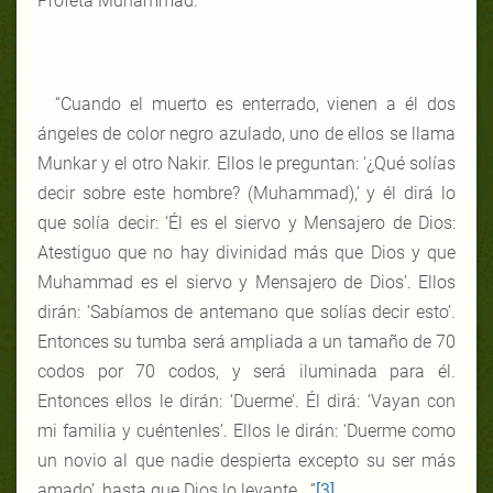
Profeta Muhammad.
“Cuando el muerto es enterrado, vienen a él dos
ángeles de color negro azulado, uno de ellos se llama
Munkar y el otro Nakir. Ellos le preguntan: ‘¿Qué solías
decir sobre este hombre? (Muhammad),’ y él dirá lo
que solía decir: ‘Él es el siervo y Mensajero de Dios:
Atestiguo que no hay divinidad más que Dios y que
Muhammad es el siervo y Mensajero de Dios’. Ellos
dirán: ‘Sabíamos de antemano que solías decir esto’.
Entonces su tumba será ampliada a un tamaño de 70
codos por 70 codos, y será iluminada para él.
Entonces ellos le dirán: ‘Duerme’. Él dirá: ‘Vayan con
mi familia y cuéntenles’. Ellos le dirán: ‘Duerme como
un novio al que nadie despierta excepto su ser más
amado’, hasta que Dios lo levante.
..
”
[3]
.