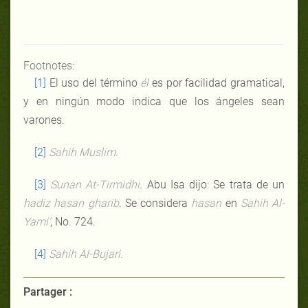
Footnotes:
[1]
El uso del término
él
es por facilidad gramatical,
y en ningún modo indica que los ángeles sean
varones.
[2]
Sahih Muslim.
[3]
Sunan At-Tirmidhi
. Abu Isa dijo: Se trata de un
hadiz hasan gharib
. Se considera
hasan
en
Sahih Al-
Yami’
, No. 724.
[4]
Sahih Al-Bujari.
Partager :