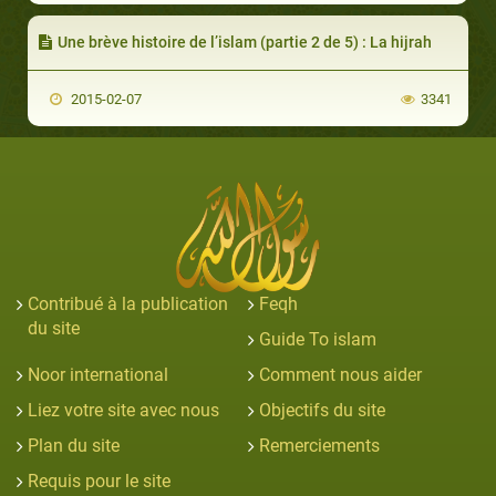
Une brève histoire de l’islam (partie 2 de 5) : La hijrah
2015-02-07
3341
Contribué à la publication
Feqh
du site
Guide To islam
Noor international
Comment nous aider
Liez votre site avec nous
Objectifs du site
Plan du site
Remerciements
Requis pour le site