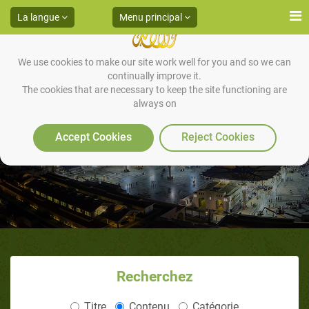
La langue
Menu principal
We use cookies to make our site work well for you and so we can
continually improve it.
The cookies that are necessary to keep the site functioning are
always on
LA FEMME ET L’ENSEIGNEMENT
Accept Cookies
Reject Cookies
Recherchez
Titre
Contenu
Catégorie