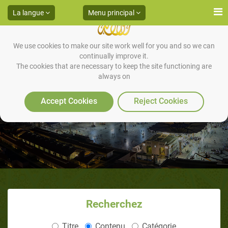
La langue
Menu principal
We use cookies to make our site work well for you and so we can
continually improve it.
The cookies that are necessary to keep the site functioning are
always on
L’altruisme
Accept Cookies
Reject Cookies
Recherchez
Titre
Contenu
Catégorie