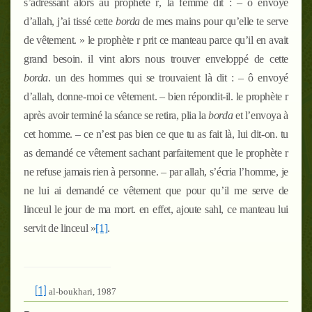
s’adressant alors au prophète
r
, la femme dit : – ô envoyé
d’allah, j’ai tissé cette
borda
de mes mains pour qu’elle te serve
de vêtement. » le prophète
r
prit ce manteau parce qu’il en avait
grand besoin. il vint alors nous trouver enveloppé de cette
borda
. un des hommes qui se trouvaient là dit : – ô envoyé
d’allah, donne-moi ce vêtement. – bien répondit-il. le prophète
r
après avoir terminé la séance se retira, plia la
borda
et l’envoya à
cet homme. – ce n’est pas bien ce que tu as fait là, lui dit-on. tu
as demandé ce vêtement sachant parfaitement que le prophète
r
ne refuse jamais rien à personne. – par allah, s’écria l’homme, je
ne lui ai demandé ce vêtement que pour qu’il me serve de
linceul le jour de ma mort. en effet, ajoute sahl, ce manteau lui
servit de linceul »
[1]
.
[1]
al-boukhari, 1987