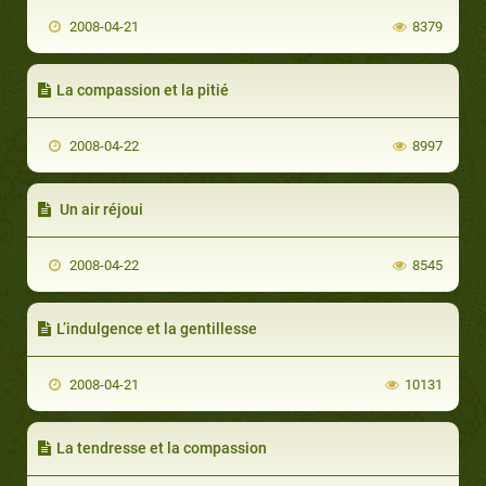
2008-04-21
8379
La compassion et la pitié
2008-04-22
8997
Un air réjoui
2008-04-22
8545
L’indulgence et la gentillesse
2008-04-21
10131
La tendresse et la compassion