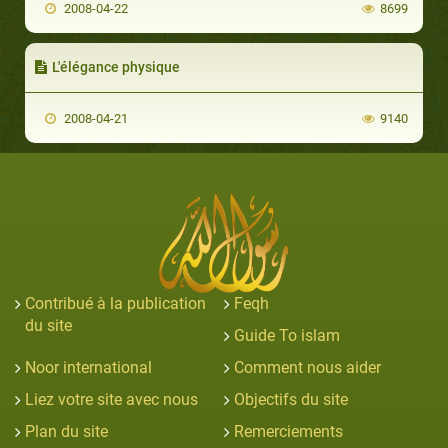
2008-04-22
8699
L'élégance physique
2008-04-21
9140
Contribué à la publication
Feqh
du site
Guide To islam
Noor international
Comment nous aider
Liez votre site avec nous
Objectifs du site
Plan du site
Remerciements