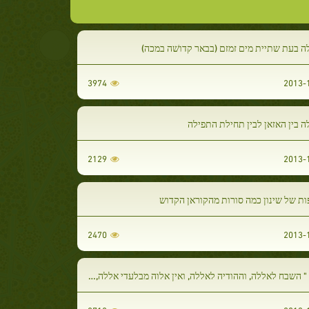
ה בעת שתיית מים זמזם (בבאר קדושׁה במכה)
3974
 בין האזאן לבין תחילת התפילה
2129
ות של שינון כמה סורות מהקוראן הקדוש
2470
השבח לאללה, וההודיה לאללה, ואין אלוה מבלעדי אללה, אללה הוא הגדול ביותר