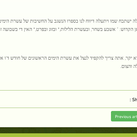
ה ישתבח שמו ויתעלה דיווח לנו בספרו הנשגב על החשיבות של עשרת הימים
 הקדוש: " אשבע בשחר, ובעשרת הלילות,* ובזוג ובפרט,* האין די בשבועה זו ל
א יקר, אתה צריך להקפיד לנצל את עשרת הימים הראשונים של חודש ד'ו אל
ה והצום.
Sh
Previous art