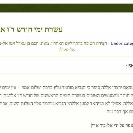
עשרת ימי חודש ד'ו א
Under categ
הצֵידה הטובה ביותר ליום האחרון: מאת: חכּם בן עאדל זימו אל-נוו
אל-עקילי
Sh
עבאס ירצהו אללה סיפר כי הנביא מוחמד עליו ברכה ושלום אמר: " אין י
ה חותר מהמעשים הטובים בעשרת הימים הראשונים של חודש ד'ו אלחג'ה, חב
ללה, אפילו לא בג'יהאד למען אללה? הנביא מוחמד עליו השלום השיב: אפי
ם אף דבר מזה.
ופר על ידי אל-בוח'ארי)