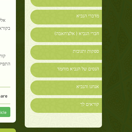
מדברי הנביא
אלל
בקוראן
חברי הנביא ( אלצ'חאבּה)
ספקות ותגובות
קור
התפיל
הנסים של הנביא מוחמד
אנחנו והנביא
are :
קוראים לך
icle