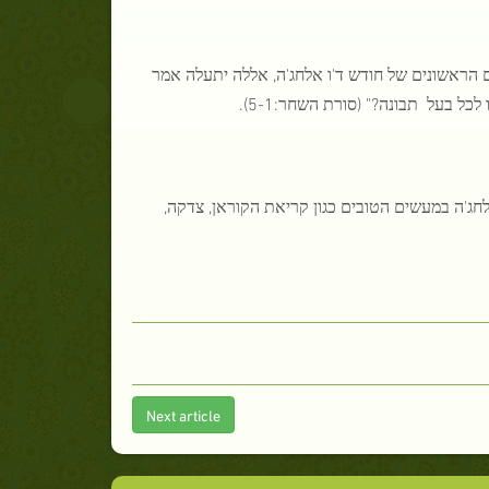
 הראשונים של חודש ד'ו אלחג'ה, אללה יתעלה אמר
כל בעל תבונה?" (סורת השחר:5-1).
חג'ה במעשים הטובים כגון קריאת הקוראן, צדקה,
Next article