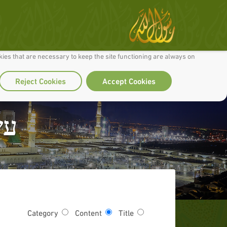
 to make our site work well for you and so we can continually improve it.
ies that are necessary to keep the site functioning are always on
Reject Cookies
Accept Cookies
עש
Category
Content
Title