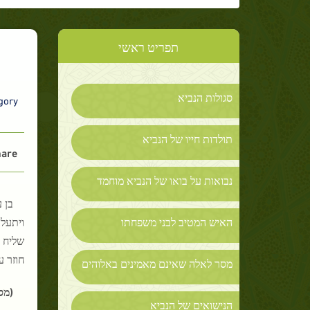
תפריט ראשי
סגולות הנביא
ory :
תולדות חייו של הנביא
are :
נבואות על בואו של הנביא מוחמד
בן 
האיש המטיב לבני משפחתו
ויתעל
שליח א
חוזר ע
מסר לאלה שאינם מאמינים באלוהים
(מס
הנישואים של הנביא