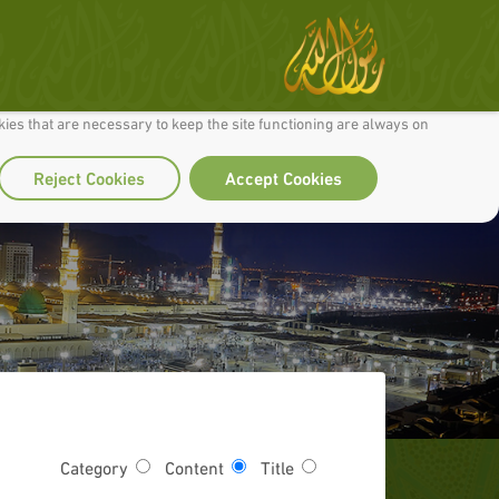
 to make our site work well for you and so we can continually improve it.
ies that are necessary to keep the site functioning are always on
Reject Cookies
Accept Cookies
Category
Content
Title