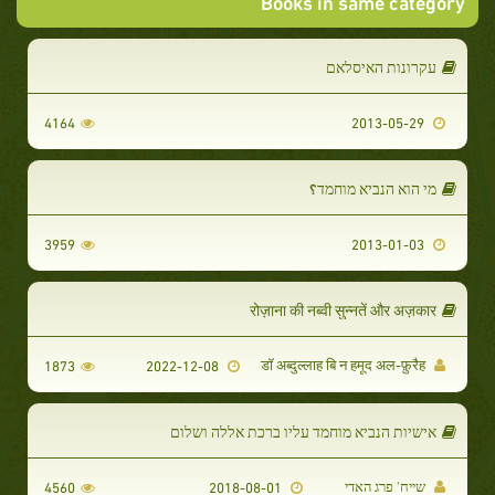
Books in same category
עקרונות האיסלאם
4164
2013-05-29
מי הוא הנביא מוחמד؟
3959
2013-01-03
रोज़ाना की नब्वी सुन्नतें और अज़कार
डॉ अब्दुल्लाह बि न हमूद अल-फ़ुरैह
1873
2022-12-08
אישיות הנביא מוחמד עליו ברכת אללה ושלום
שייח' פרג האדי
4560
2018-08-01