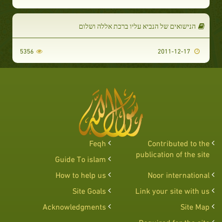
הנישואים של הנביא עליו ברכת אללה ושלום
5356
2011-12-17
Feqh
Contributed to the
publication of the site
Guide To islam
How to help us
Noor international
Site Goals
Link your site with us
Acknowledgments
Site Map
Required for the site