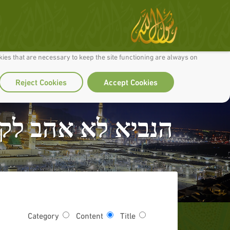
 to make our site work well for you and so we can continually improve it.
ies that are necessary to keep the site functioning are always on
Reject Cookies
Accept Cookies
הנביא לא אהב לקח
Category
Content
Title