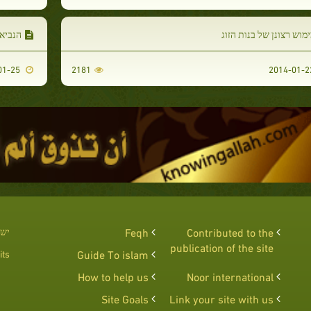
מוש רצונן של בנות הזוג
הנביא 
2014-01-25
2181
Contributed to the
Feqh
יש 
publication of the site
ts :
Guide To islam
How to help us
Noor international
Site Goals
Link your site with us