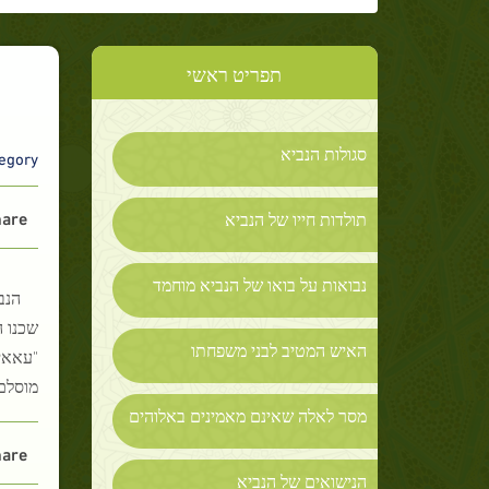
תפריט ראשי
סגולות הנביא
gory :
are :
תולדות חייו של הנביא
נבואות על בואו של הנביא מוחמד
הנב
שכנו ה
האיש המטיב לבני משפחתו
"עאאיש
מוסלם)
מסר לאלה שאינם מאמינים באלוהים
are :
הנישואים של הנביא