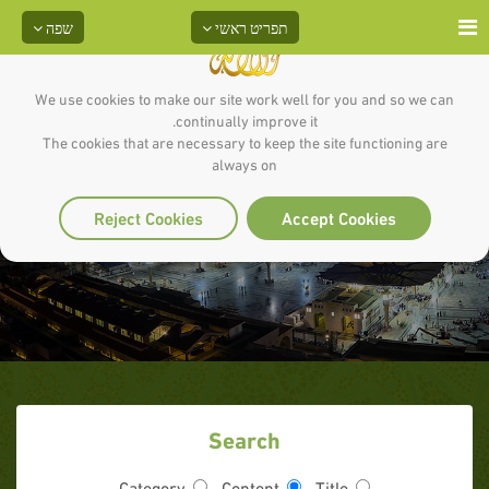
תפריט ראשי
שפה
We use cookies to make our site work well for you and so we can
continually improve it.
The cookies that are necessary to keep the site functioning are
always on
סיכום
Reject Cookies
Accept Cookies
Search
Category
Content
Title