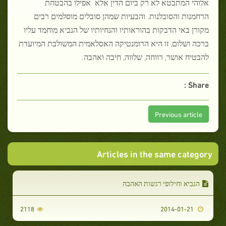
אלוהי המתבטא לא רק ביום הדין אלא אפילו בהבטחת
הרחמנות והסובלנות. והבעיות שמהן סובלים מוסלמים רבים
מקורן באי הדבקות בהוראותיו והנחיותיו של הנביא מוחמד עליו
ברכה ושלום, זו היא הרומנטיקה האסלאמית המשולבת המיועדת
להבטיח אושר, רווחה, שלווה, חיבה ואהבה.
Share :
Previous article
Articles in the same category
הנביא וחילופי רגשות האהבה
2118
2014-01-21