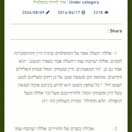
Under category :
איך להיות מוסלמי؟
2026/08/09
2014/06/17
2218
Share :
1- אללה יתעלה אסר על המוסלמים שתית היין וההתמכרות
לסמים, אללה ישתבח שמו ויתעלה אמר בספרו הנשגב " הוא
אמר גם כן, "הוי המאמינים, היין ומשחקי המזל ובמות האלילים
והחיצים, טומאה הם ומעשה שטן, על כן רחקו מעליהם למען
תעשו חיל. * כל שחפץ השטן הוא לזרוע ביניכם איבה ושנאה
בשל היין ומשחקי המזל, ולהרחיקכם מעל זכר אללה ומעל
התפילה. הלא תחדלו?" (סורת השולחן:91-90).
2- אכילת בשרם של החזירים, אללה ישתבח שמו