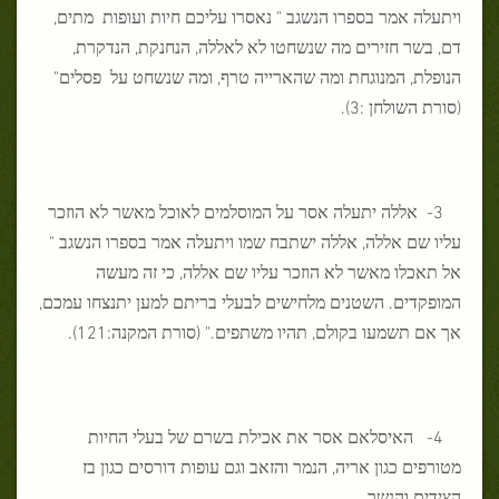
ויתעלה אמר בספרו הנשגב " נאסרו עליכם חיות ועופות מתים,
דם, בשר חזירים מה שנשחטו לא לאללה, הנחנקת, הנדקרת,
הנופלת, המנוגחת ומה שהארייה טרף, ומה שנשחט על פסלים"
(סורת השולחן :3).
3- אללה יתעלה אסר על המוסלמים לאוכל מאשר לא הוזכר
עליו שם אללה, אללה ישתבח שמו ויתעלה אמר בספרו הנשגב "
אל תאכלו מאשר לא הוזכר עליו שם אללה, כי זה מעשה
המופקדים. השטנים מלחישים לבעלי בריתם למען יתנצחו עמכם,
אך אם תשמעו בקולם, תהיו משתפים." (סורת המקנה:121).
4- האיסלאם אסר את אכילת בשרם של בעלי החיות
מטורפים כגון אריה, הנמר והזאב וגם עופות דורסים כגון בז
הצידים והנשר.