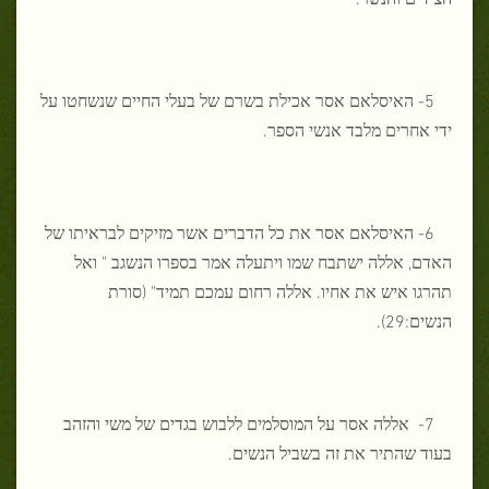
5- האיסלאם אסר אכילת בשרם של בעלי החיים שנשחטו על
ידי אחרים מלבד אנשי הספר.
6- האיסלאם אסר את כל הדברים אשר מזיקים לבראיתו של
האדם, אללה ישתבח שמו ויתעלה אמר בספרו הנשגב " ואל
תהרגו איש את אחיו. אללה רחום עמכם תמיד" (סורת
הנשים:29).
7- אללה אסר על המוסלמים ללבוש בגדים של משי והזהב
בעוד שהתיר את זה בשביל הנשים.