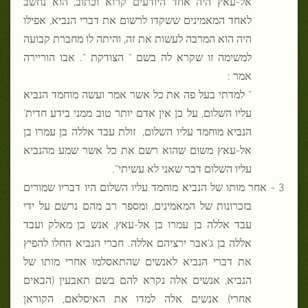
אל-עאץ היה אחד היודעים קרוא וכתוב, הוא נחשב
לאחד המאמינים ששקדו לרשום את דברי הנביא, אפילו
היה הוא המרבה לעשות את זה, והיתה לו מחברת קבועה
למשימה זו שקרא לה בשם " הצודקת ". אבו הוריירה
אמר :
" למדתי בעל פה את כל אשר אמר ועשה מוחמד הנביא
עליו השלום, על כן אין אדם יותר טוב ממני בידע חדית'
הנביא מוחמד עליו השלום,
זולת עבד אללה בן עמרו בן
אל-עאץ משום שהוא רשם את כל אשר שמע מהנביא
עליו השלום דבר שאני לא עשיתי".
3 -
אחר מותו של הנביא מוחמד עליו השלום היו דבריו שמורים
בזכרונות של המאמינים, ומספר רב מהם נרשם על ידי
עבד אללה בן עמרו בן אל-עאץ, אנש בן מאלק ועבד
אללה בן ג'אבּר ירציהם אללה. חברי הנביא החלו להפיץ
את דברי הנביא לאנשים שהתאסלמו אחרי מותו של
הנביא, אנשים אלה נקרא להם בשם תאבעין (הבאים
אחרי) אנשים אלה למדו את האיסלאם, הקוראן