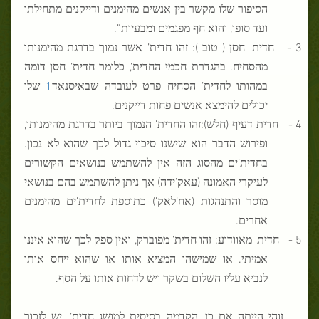
הסיפור שלו מקשר בין אנשים מהימנים ודייקנים מתחילתו
ועד סופו, והוא חף מפגמים ומבעיות”.
3 -
חדית' חסן ( טוב ): זהו חדית’ אשר נמוך בדרגת מהימנותו
מהסחיח. בהגדרת חכמי החדית’, כלומר חדית’ חסן דומה
במהותו לחדית’ הסחיח פרט לעובדה שבאיסנאד
1
שלו
יכולים להימצא אנשים פחות דייקנים.
4 -
חדית דעיף (חלש):זהו החדית’ הנמוך ביותר בדרגת מהימנותו,
ופירוש הדבר הוא שישנו סיכוי גדול לכך שהוא לא נכון.
בחדית’ים מהסוג הזה אין להשתמש בנושאים הקשורים
לעיקרי האמונה (עאק’ידה) אך ניתן להשתמש בהם בנושאי
מוסר והתנהגות (אח’לאק’) כתוספת לחדית’ים מהימנים
אחרים.
5 -
חדית' מאוודוע: זהו חדית’ מפוברק, ואין ספק לכך שהוא איננו
אמיתי. או שמישהו המציא אותו או שהוא ייחס אותו
לנביא עליו השלום בשקר ויש לדחות אותו על הסף.
זוהי הייתה אם כן, הקדמה בסיסית למושג חדית’. יש לזכור