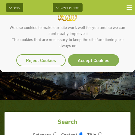
תפריט ראשי
שפה
We use cookies to make our site work well for you and so we can
continually improve it.
The cookies that are necessary to keep the site functioning are
always on
מה זה חדית’ ?
Reject Cookies
Accept Cookies
Search
Category
Content
Title