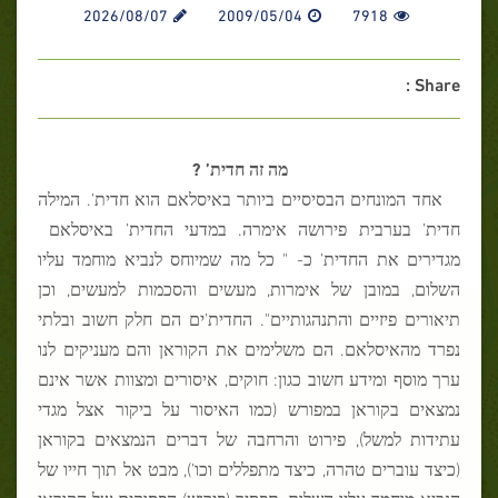
2026/08/07
2009/05/04
7918
Share :
מה זה חדית’ ?
אחד המונחים הבסיסיים ביותר באיסלאם הוא חדית’. המילה
חדית’ בערבית פירושה אימרה. במדעי החדית’ באיסלאם
מגדירים את החדית’ כ- " כל מה שמיוחס לנביא מוחמד עליו
השלום, במובן של אימרות, מעשים והסכמות למעשים, וכן
תיאורים פיזיים והתנהגותיים". החדית’ים הם חלק חשוב ובלתי
נפרד מהאיסלאם. הם משלימים את הקוראן והם מעניקים לנו
ערך מוסף ומידע חשוב כגון: חוקים, איסורים ומצוות אשר אינם
נמצאים בקוראן במפורש (כמו האיסור על ביקור אצל מגדי
עתידות למשל), פירוט והרחבה של דברים הנמצאים בקוראן
(כיצד עוברים טהרה, כיצד מתפללים וכו’), מבט אל תוך חייו של
הנביא מוחמד עליו השלום, תפסיר (פירוש) הפסוקים של הקוראן