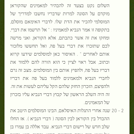
השלום נקט בצעד זה להבהיר למאמינים שהקוראן
מוקדם על הסונה למרות שדבריו נחשבו למדריך של
המוסלמי להכיר את הדת שלו. לדברי האימאם מוסלם,
בתקופה זו אמר הנביא למאמיניו : " אל תרשמו את דברַי,
ומחקו את זה אשר כתבתם, אלא הקוראן, ואני מרשה
לכם שתזכרו את דברי בעל פה, ואל תחששו מלזכור
אותם לאחרים " . האיסור כאן למוסלמים שידעו קרוא
וכתוב, אבל ראוי לציין כי הוא הורה להם ללמוד את
דבריו בעל פה, ולהפיץ אותם בין המוסלמים. מצב זה גרם
לחברי הנביא ולמאמינים ללמוד בעל פה את דבריו
ולהפיצם, הזכרון החזק שלהם הקל עליהם לעשות את זה.
זה היה השלב הראשון של קבוץ דברי הנביא עליו בזכרון
של המאמינים.
2 - 20 שנה אחרי התגלות האיסלאם, הבינו המוסלמים היטב את
ההבדל בין הקוראן לבין הסונה ( דברי הנביא ). אז החלו
שלב חדש של רישום דברי הנביא. עבד אללה בן עמרו בן