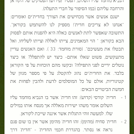
והרחבה עליהם (כמו הסיפור על חברי התעלה).
ישנם אנשים אשר מכחישים את הצורך בחדית’ים ואומרים:
"אנחנו לא צריכים חדית’! מספיק לנו להשתמש בקוראן".
התשובה שאפשר לתת לאנשים כאלה היא להפנות אותם לפסוק
הבא בקוראן: " הוי המאמינים, צייתו לאללה וצייתו לשליחו, ואל
תבטלו את מעשיכם". (סורת מוחמד: 33 ). ואם האנשים עדיין
מתעקשים, פשוט שאלו אותם- כיצד יש להתפלל? או כיצד
נוטלים ידיים לפני התפילה? ובקשו מהם הוכחות על פי הקוראן
בלבד. את החדית’ים נהוג להקטלג על פי מספר מגוון של
קטיגוריות, אולם על כל המוסלמים לדעת ולהבין לפחות את
חמשת הביטויים הבאים:
1 -
חדית' קודסי (קדוש): זהו חדית’ אשר בו הנביא מוחמד עליו
השלום אומר משהו ישירות מאללה אך מנסח אותו במילים
שלו. למעשה זוהי התגלות אשר איננה שייכת לקוראן.
2 -
חדית' סחיח (מהימן): זהו חדית’ מהימן אשר אין בו שום פגם
נראה או נסתר. בהגדרת חכמי החדית’ -
“
חדית’ דרך