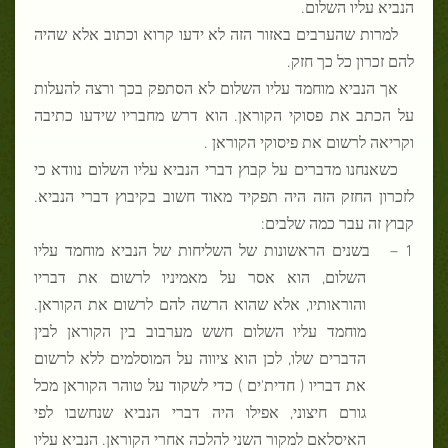
הנביא עליו השלום.
למרות שהערבים באזור הזה לא ידעו קרוא וכתוב אלא שהיה
להם זכרון כל כך חזק.
אך הנביא מוחמד עליו השלום לא הסתפק בכך ורצה להעלות
על הכתב את פסוקי הקוראן. הוא דרש מחבריו שידעו כתיבה
וקריאה לרשום את פיסוקי הקוראן .
כשאנחנו מדברים על קבוץ דברי הנביא עליו השלום נוודא כי
לזכרון החזק הזה היה תפקיד מאוד חשוב בקיבוץ דברי הנביא.
קבוץ זה עבר כמה שלבים:
1 –
בשנים הראשונות של השליחות של הנביא מוחמד עליו
השלום, הוא אסר על מאמיניו לרשום את דבריו
והוראותיו, אלא שהוא הרשה להם לרשום את הקוראן.
מוחמד עליו השלום חשש מערבוב בין הקוראן לבין
הדברים שלו, לכן הוא ציווה על המוסלמים ללא לרשום
את דבריו ( חדית'ים ) כדי לשקוד על טוהר הקוראן מכל
גורם חיצוני, אפילו היה דברי הנביא שנחשבו לפי
האיסלאם למקור השני להלכה אחרי הקוראן. הנביא עליו