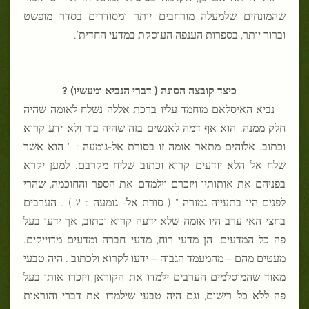
שהמונחים שלמעלה מורחבים יותר ומסודרים בסדר מופשט
וברור יותר, בספרות הענפה העוסקת במדעי החדית’.
כיצד קובצה הסונה ( דברי הנביא ומעשיו) ?
נביא האיסלאם מוחמד עליו ברכת אללה נשלח לאומה שהיה
חלק ממנה. הוא אף דמה לאנשים בזה שהיה בור ולא ידע קרוא
וכתוב. אלוהים מתאר אומה זו בסורת אל-גומעה :
"
הוא אשר
שלח אל הלא יודעים קרוא וכתוב שליח מקרבם. למען יקרא
בפניהם את אותותיו ויזכרם וילמדם את הספר והחוכמה, שהרי
לפנים היו בתעייה גמורה
" (
סורת אל- גומעה : 2
) .
הערבים
בחצי האי ערב היו אומה שלא ידעה קרוא וכתוב, אך ידעו בעל
פה כל המדעים, הן מדעי רוח, מדעי חברה ומדעים מדוייקים.
מעטים מהם – מהמעמד הגבוה – ידעו לקרוא ולכתוב . היה טבעי
מאוד שהמוסלמים הערבים ילמדו את הקוראן ויזכרו אותו בעל
פה ללא כל רישום, וגם היה טבעי שילמדו את דברי והוראות