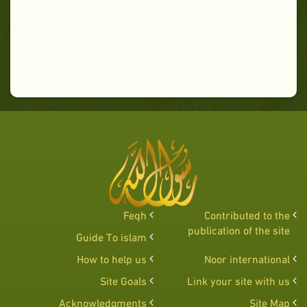
Feqh
Contributed to the
publication of the site
Guide To islam
How to help us
Noor international
Site Goals
Link your site with us
Acknowledgments
Site Map