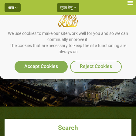
भाषा
मुख्य मेनू
We use cookies to make our site work well for you and so we can
continually improve it.
The cookies that are necessary to keep the site functioning are
always on
खुशू व ख़ुज़ू और सजदह की जगह पर देखना
Accept Cookies
Reject Cookies
Search