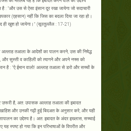
िस का मतलब यह है कि इबादत करने वाले का उद्देश्य
ै : "और उस से ऐसा इंसान दूर रखा जायेगा जो सदाचारी
उपकार (एहसान) नहीं कि जिस का बदला दिया जा रहा हो।
 ही खुश हो जायेगा।" (सूरतुल्लैल : 17-21)
िन अल्लाह तआला के आदेशों का पालन करने, उस की निषेद्ध
ी, और सुस्ती व काहिली को त्यागने और अपने नफ्स को
ान है : "ऐ ईमान वालो! अल्लाह तआला से डरो और सच्चों के
और ज़रूरी है, अत: उपासक अल्लाह तआला की इबादत
र खाहिश और उनकी गढ़ी हुई बिदअत के अनुसार करे, और यही
ञापालन का उद्देश्य है। अत: इबादत के अंदर इख्लास, सच्चाई
ए यह स्पष्ट हो गया कि इन परिभाषाओं के विपरीत और