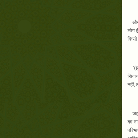
और 
लोग ह
किसी 
"(इ
सिवाय 
नहीं, 
जहा
का ना
परिभा