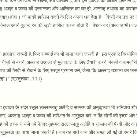
 के दिन पर विश्वास रखना, सब दाखिल है, और इस इबादत का आधार इख्लास है, ज
ह अज़्ज़ा व जल्ल की प्रसन्नता और आखिरत का घर हो, अल्लाह तआला का फरमान ह
ज़गार) होगा। जो पाकी हासिल करने के लिए अपना धन देता है। किसी का उस पर 
 केवल अपने बुलन्द रब की खुशी हासिल करना होता है। बेशक वह (अल्लाह भी) जल्द
 इख्लास ज़रूरी है, फिर सच्चाई का भी पाया जाना ज़रूरी है : इस प्रकार कि मोम
ई चीज़ों से बचने, अल्लाह तआला से मुलाक़ात के लिए तैयारी करने, बेबसी व कमज़ोर
ात की पैरवी से रोकने के लिए भरपूर प्रयास करे, जैसा कि अल्लाह तआला का फरम
हो।" (सूरतुत्तौबा : 119)
ा इबादत के अंदर रसूल सल्लल्लाहु अलैहि व सल्लम की अनुकूलता भी अनिवार्य 
ना) अल्लाह अज़्ज़ा व जल्ल की शरीअत के अनुकूल करे, न कि लोगों की इच्छा औ
ह की तरफ से भेजे गये पैग़ंबर मुहम्मद सल्लल्लाहु अलैहि व सल्लम की पैरवी और आज्
ुकूलता का पाया जाना ज़रूरी है। जब यह बातें जान और समझ ली गईं तो हमारे लि