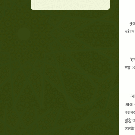
मु
उद्देश
"हम
नह्ल: 
'अल
आसान 
बराबर
बुद्धि
उसके 