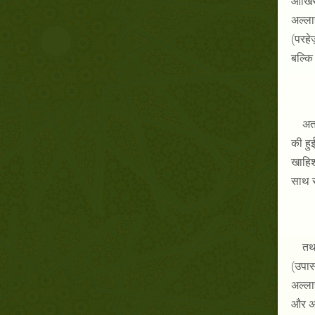
आखिरत
अल्ला
(परहे
बल्कि
अत:
की हु
खाहिश
साथ र
तथ
(उपास
अल्ला
और अन