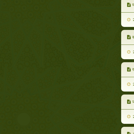
य
2
क
2
र
2
ज
2