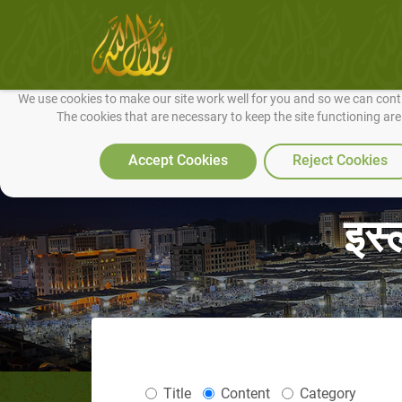
We use cookies to make our site work well for you and so we can conti
The cookies that are necessary to keep the site functioning ar
Accept Cookies
Reject Cookies
इस्
Title
Content
Category