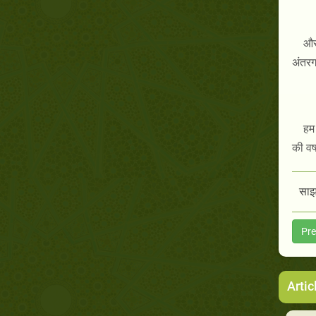
और 
अंतरग
हम 
की वर्
साझा
Pre
Artic