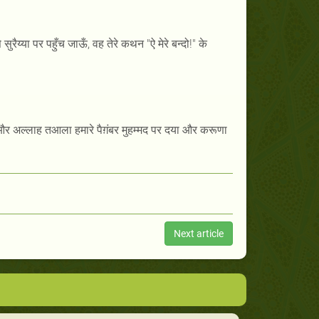
ैय्या पर पहुँच जाऊँ, वह तेरे कथन "ऐ मेरे बन्दो!" के
े, और अल्लाह तआला हमारे पैग़ंबर मुहम्मद पर दया और करूणा
Next article