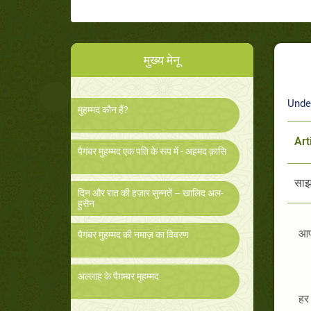
मुख्य मेनू
Unde
मुहम्मद कौन हैं?
Art
पैगंबर मुहम्मद एक पति के रूप में - अहमद क़ासि
साझा
दिन और रात की हज़ार सुन्नतें – खालिद अल-
हुसैन
आप 
पैगंबर मुहम्मद की नमाज़ का विवरण
अल्लाह के पैग़म्बर मुहम्मद
हर 