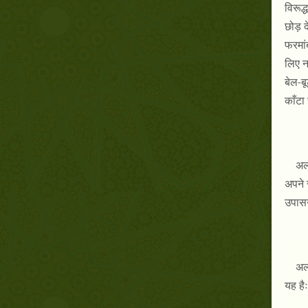
विरूद्
छोड़ द
फरमां
लिए न
बेल-ब
काँटा
अल्
अपने 
उपासन
अल
यह हैः