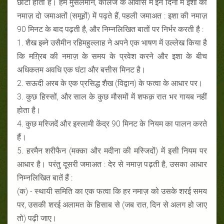
छोटी होती हैं। हम मुसलमान, कॉलेज के आवास में इन दिनों में इशा की
नमाज़ दो जमाअतों (समूहों) में पढ़ते हैं, पहली जमाअत : इशा की नमाज़
90 मिनट के बाद पढ़ती है, और निम्नलिखित बातों पर निर्भर करती है :
1. शैख इब्ने उसैमीन रहिमहुल्लाह ने अपने एक भाषण में उल्लेख किया है
कि मग़्रिब की नमाज़ के समय के प्रवेश करने और इशा के बीच
अधिकतम अवधि एक घंटा और बत्तीस मिनट है।
2. सऊदी अरब के एक प्रसिद्ध शैख (विद्वान) के फत्वा के आधार पर।
3. कुछ हिस्सों, और साल के कुछ मौसमों में शफक़ रात भर गायब नहीं
होता है।
4. कुछ मस्जिदें और इस्लामी केंद्र 90 मिनट के नियम का पालन करते
हैं।
5. हरमैन शरीफैन (मक्का और मदीना की मस्जिदों) में इसी नियम पर
आधार है। परंतु दूसरी जमाअत : देर से नमाज़ पढ़ती है, उसका आधार
निम्नलिखित बातें हैं :
(क) - स्थायी समिति का एक फत्वा कि हर नमाज़ को उसके शरई समय
पर, उसकी शरई अलामत के हिसाब से (जब रात, दिन से अलग हो जाए
तो) पढ़ी जाए।