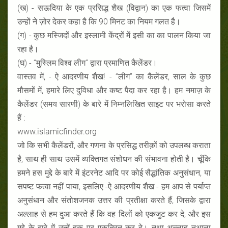
(ख) - सऊदिया के एक प्रसिद्ध शैख (विद्वान) का एक फत्वा जिसमें
उन्हों ने ज़ोर देकर कहा है कि 90 मिनट का नियम गलत है।
(ग) - कुछ मस्जिदों और इस्लामी केंद्रों में इसी का का पालन किया जा
रहा है।
(घ) - “मुस्लिम विश्व लीग” द्वारा प्रमाणित कैलेंडर।
वास्तव में, - ऐ आदरणीय शैख! - “लीग” का कैलेंडर, साल के कुछ
मौसमों में, हमारे लिए दुविधा और कष्ट पैदा कर रहा है। हम नमाज़ के
कैलेंडर (समय सारणी) के बारे में निम्नलिखित साइट पर भरोसा करते
हैं :
www.islamicfinder.org
जो कि सभी कैलेंडरों, और गणना के प्रसिद्ध तरीक़ों को उपलब्ध कराता
है, साथ ही साथ उसमें व्यक्तिगत संशोधन की संभावना होती है। चूँकि
हमने हस मुद्दे के बारे में इंटरनेट आदि पर कोई सैद्धांतिक अनुसंधान, या
सपष्ट फत्वा नहीं पाया, इसलिए -ऐ आदरणीय शैख - हम आप से पर्याप्त
अनुसंधान और संतोशजनक उत्तर की प्रतीक्षा करते हैं, जिसके द्वारा
अल्लाह से हम दुआ करते हैं कि वह दिलों को एकजुट कर दे, और इस
मुद्दे के बारे में उन्हें हक़ पर एकत्रित कर दे। तथा अल्लाह तआला