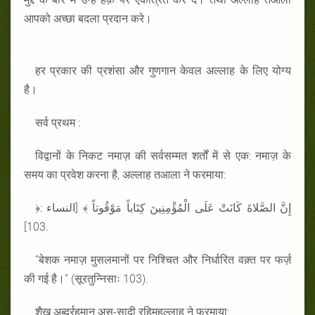
आपको अच्छा बदला प्रदान करे।
हर प्रकार की प्रशंसा और गुणगान केवल अल्लाह के लिए योग्य
है।
सर्व प्रथम :
विद्वानों के निकट नमाज़ की सर्वसम्मत शर्तों में से एक: नमाज़ के
समय का प्रवेश करना है, अल्लाह तआला ने फरमाया:
﴿إِنَّ الصَّلاةَ كَانَتْ عَلَى الْمُؤْمِنِينَ كِتَاباً مَوْقُوتاً ﴾ [النساء :
103].
“बेशक नमाज़ मुसलमानों पर निश्चित और निर्धारित वक़्त पर फर्ज़
की गई है।” (सूरतुन्निसाः 103).
शैख अब्दुर्रहमान अस-सादी रहिमहुल्लाह ने फरमाया: