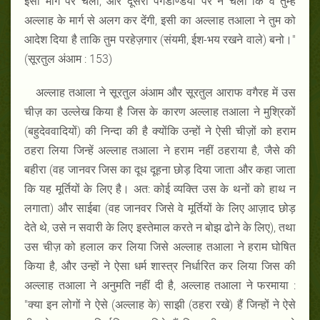
इसी मार्ग पर चलो, और दूसरी पगडण्डियों पर न चलो कि वे तुम्हें
अल्लाह के मार्ग से अलग कर देंगी, इसी का अल्लाह तआला ने तुम को
आदेश दिया है ताकि तुम परहेज़गार (संयमी, ईश-भय रखने वाले) बनो।"
(सूरतुल अंआम : 153)
अल्लाह तआला ने सूरतुल अंआम और सूरतुल आराफ वगैरह में उस
चीज़ का उल्लेख किया है जिस के कारण अल्लाह तआला ने मुश्रिकों
(बहुदेववादियों) की निन्दा की है क्योंकि उन्हों ने ऐसी चीज़ों को हराम
ठहरा लिया जिन्हें अल्लाह तआला ने हराम नहीं ठहराया है, जैसे की
बहीरा (वह जानवर जिस का दूध दूहना छोड़ दिया जाता और कहा जाता
कि यह मूर्तियों के लिए है। अत: कोई व्यक्ति उस के थनों को हाथ न
लगाता) और साईबा (वह जानवर जिसे वे मूर्तियों के लिए आज़ाद छोड़
देते थे, उसे न सवारी के लिए इस्तेमाल करते न बोझ ढोने के लिए), तथा
उस चीज़ को हलाल कर लिया जिसे अल्लाह तआला ने हराम घोषित
किया है, और उन्हों ने ऐसा धर्म शास्त्र निर्धारित कर लिया जिस की
अल्लाह तआला ने अनुमति नहीं दी है, अल्लाह तआला ने फरमाया :
"क्या इन लोगों ने ऐसे (अल्लाह के) साझी (ठहरा रखे) हैं जिन्हों ने ऐसे