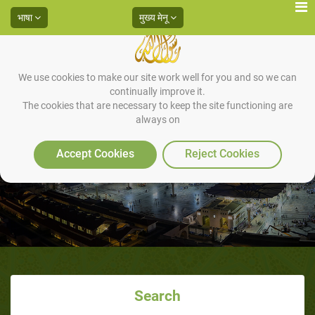
भाषा
मुख्य मेनू
We use cookies to make our site work well for you and so we can
continually improve it.
The cookies that are necessary to keep the site functioning are
always on
हलाल और हराम की परिभाशा
Accept Cookies
Reject Cookies
Search