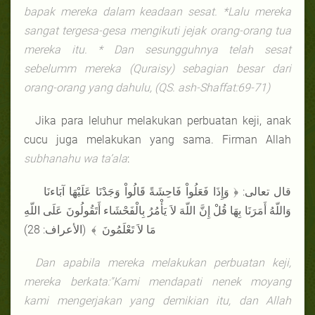
bapak mereka dalam keadaan sesat.
*
Lalu mereka
sangat tergesa-gesa mengikuti jejak orang-orang tua
mereka itu.
*
Dan sesungguhnya telah sesat
sebelumm mereka (Quraisy) sebagian besar dari
orang-orang yang dahulu, (QS.
ash-Shaffat
:
69-
71)
Jika para leluhur melakukan perbuatan keji, anak
cucu juga melakukan yang sama. Firman Allah
subhanahu wa ta’ala
:
قال تعالى: ﴿ وَإِذَا فَعَلُواْ فَاحِشَةً قَالُواْ وَجَدْنَا عَلَيْهَا آبَاءنَا
وَاللّهُ أَمَرَنَا بِهَا قُلْ إِنَّ اللّهَ لاَ يَأْمُرُ بِالْفَحْشَاء أَتَقُولُونَ عَلَى اللّهِ
مَا لاَ تَعْلَمُونَ ﴾ (الأعراف: 28)
Dan apabila mereka melakukan perbuatan keji,
mereka berkata:"Kami mendapati nenek moyang
kami mengerjakan yang demikian itu, dan Allah