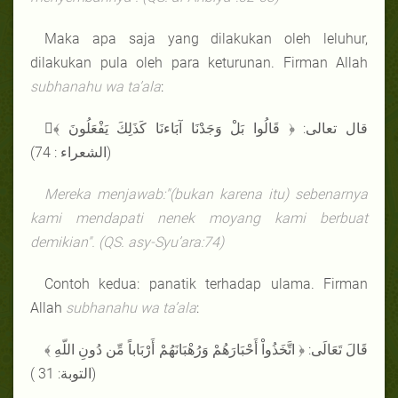
Maka apa saja yang dilakukan oleh leluhur,
dilakukan pula oleh para keturunan. Firman Allah
subhanahu wa ta’ala
:
قال تعالى: ﴿ قَالُوا بَلْ وَجَدْنَا آبَاءنَا كَذَلِكَ يَفْعَلُونَ ﴾
(الشعراء : 74)
Mereka menjawab:"(bukan karena itu) sebenarnya
kami mendapati nenek moyang kami berbuat
demikian". (QS.
asy-Syu’ara
:74)
Contoh kedua: panatik terhadap ulama. Firman
Allah
subhanahu wa ta’ala
:
قَالَ تَعَالَى: ﴿ اتَّخَذُواْ أَحْبَارَهُمْ وَرُهْبَانَهُمْ أَرْبَاباً مِّن دُونِ اللّهِ ﴾
(التوبة: 31 )