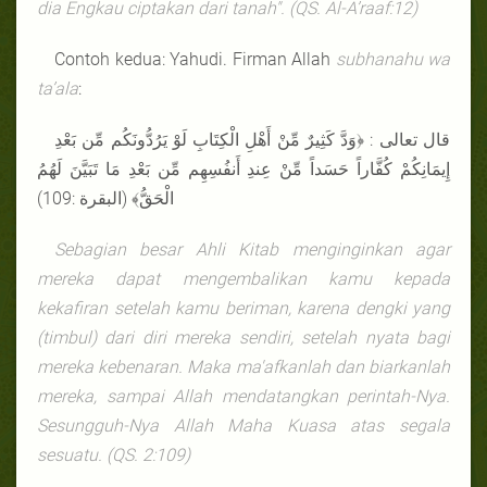
dia Engkau ciptakan dari tanah". (QS.
Al-A’raaf
:12)
Contoh kedua: Yahudi. Firman Allah
subhanahu wa
ta’ala
:
قال تعالى : ﴿وَدَّ كَثِيرٌ مِّنْ أَهْلِ الْكِتَابِ لَوْ يَرُدُّونَكُم مِّن بَعْدِ
إِيمَانِكُمْ كُفَّاراً حَسَداً مِّنْ عِندِ أَنفُسِهِم مِّن بَعْدِ مَا تَبَيَّنَ لَهُمُ
الْحَقُّ﴾ (البقرة :109)
Sebagian besar Ahli Kitab menginginkan agar
mereka dapat mengembalikan kamu kepada
kekafiran setelah kamu beriman, karena dengki yang
(timbul) dari diri mereka sendiri, setelah nyata bagi
mereka kebenaran. Maka ma'afkanlah dan biarkanlah
mereka, sampai Allah mendatangkan perintah-Nya.
Sesungguh-Nya Allah Maha Kuasa atas segala
sesuatu.
(QS. 2:109)