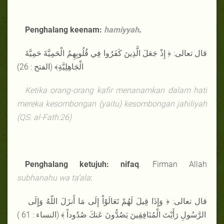
Penghalang keenam:
hamiyyah
.
قال تعالى: ﴿ إِذْ جَعَلَ الَّذِينَ كَفَرُوا فِي قُلُوبِهِمُ الْحَمِيَّةَ حَمِيَّةَ
الْجَاهِلِيَّةِ﴾ (الفتح : 26)
Ketika orang-orang kafir menanamkan dalam hati
mereka kesombongan (yaitu) kesombongan jahiliyah
(QS. al-Fath:26)
Penghalang ketujuh: nifaq
. Firman Allah
subhanahu wa ta’ala
:
قال تعالى: ﴿ وَإِذَا قِيلَ لَهُمْ تَعَالَوْاْ إِلَى مَا أَنزَلَ اللّهُ وَإِلَى
الرَّسُولِ رَأَيْتَ الْمُنَافِقِينَ يَصُدُّونَ عَنكَ صُدُوداً ﴾ (النساء : 61 )