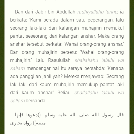
Dan dari Jabir bin Abdullah
radhiyallahu ‘anhu
, ia
berkata: ‘Kami berada dalam satu peperangan, lalu
seorang laki-laki dari kalangan muhajirin memukul
pantat seseorang dari kalangan anshar. Maka orang
anshar tersebut berkata: ‘Wahai orang-orang anshar.’
Dan orang muhajirin berseru: ‘Wahai orang-orang
muhajirin.’ Lalu Rasulullah
shallallahu ‘alaihi wa
sallam
mendengar hal itu seraya bersabda: ‘Kenapa
ada panggilan jahiliyah? Mereka menjawab: ‘Seorang
laki-laki dari kaum muhajirin memukup pantat laki
dari kaum anshar.’ Beliau
shallallahu ‘alaihi wa
sallam
bersabda:
قال رسول الله صلى الله عليه وسلم: ((دعوها فإنها
منتنة)) رواه بخارى