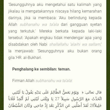
‘Sesungguhnya aku mengetahui satu kalimah yang
jikalau ia mengatakannya niscaya hilang kemarahan
darinya, jika ia membaca: ‘Aku berlindung kepada
Allah
subhanahu wa ta’ala
dari gangguan syetan
yang terkutuk.’ Mereka berkata kepada laki-laki
tersebut: ‘Apakah engkau tidak mendengar apa yang
disabdakan oleh Nabi
shallallahu ‘alaihi wa sallam
.’
Ia menjawab: ‘Sesungguhnya aku bukan orang
gila.’HR. al-Bukhari.
Penghalang ke sembilan: teman.
Firman Allah
subhanahu wa ta’ala
:
قال تعالى: ﴿ وَيَوْمَ يَعَضُّ الظَّالِمُ عَلَى يَدَيْهِ يَقُولُ يَا لَيْتَنِي
اتَّخَذْتُ مَعَ الرَّسُولِ سَبِيلاً 27 يَا وَيْلَتَى لَيْتَنِي لَمْ أَتَّخِذْ فُلَاناً
خَلِيلاً28 لَقَدْ أَضَلَّنِي عَنِ الذِّكْرِ بَعْدَ إِذْ جَاءنِي وَكَانَ الشَّيْطَانُ