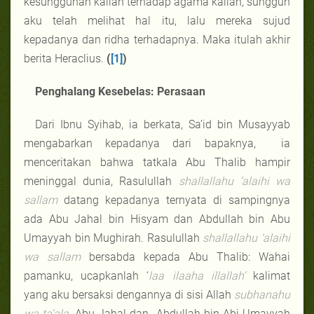
kesungguhan kalian terhadap agama kalian, sungguh
aku telah melihat hal itu, lalu mereka sujud
kepadanya dan ridha terhadapnya. Maka itulah akhir
berita Heraclius.
(
[1]
)
Penghalang Kesebelas: Perasaan
Dari Ibnu Syihab, ia berkata, Sa’id bin Musayyab
mengabarkan kepadanya dari bapaknya, ia
menceritakan bahwa tatkala Abu Thalib hampir
meninggal dunia, Rasulullah
shallallahu ‘alaihi wa
sallam
datang kepadanya ternyata di sampingnya
ada Abu Jahal bin Hisyam dan Abdullah bin Abu
Umayyah bin Mughirah. Rasulullah
shallallahu ‘alaihi
wa sallam
bersabda kepada Abu Thalib: Wahai
pamanku, ucapkanlah ‘
laa ilaaha illallah’
kalimat
yang aku bersaksi dengannya di sisi Allah
subhanahu
wa ta’ala
. Abu Jahal dan Abdullah bin Abi Umayyah