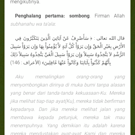
mengikutinya.
Penghalang pertama: sombong
. Firman Allah
subhanahu wa ta’ala
:
قال الله تعالى : ﴿ سَأَصْرِفُ عَنْ آيَاتِيَ الَّذِينَ يَتَكَبَّرُونَ فِي
الأَرْضِ بِغَيْرِ الْحَقِّ وَإِن يَرَوْاْ كُلَّ آيَةٍ لاَّ يُؤْمِنُواْ بِهَا وَإِن يَرَوْاْ سَبِيلَ
الرُّشْدِ لاَ يَتَّخِذُوهُ سَبِيلاً وَإِن يَرَوْاْ سَبِيلَ الْغَيِّ يَتَّخِذُوهُ سَبِيلاً ذَلِكَ
بِأَنَّهُمْ كَذَّبُواْ بِآيَاتِنَا وَكَانُواْ عَنْهَا غَافِلِينَ﴾ (الأعراف : 146)
Aku memalingkan orang-orang yang
menyombongkan dirinya di muka bumi tanpa alasan
yang benar dari tanda-tanda kekuasaan-Ku. Mereka
jika melihat tiap-tiap ayat(Ku), mereka tidak berfirman
kepadanya. Dan jika mereka melihat jalan yang
membawa kepada petunjuk, mereka tak mau
menempuhnya. Yang demikian itu adalah karena
mereka mendustakan ayat-ayat Kami dan mereka