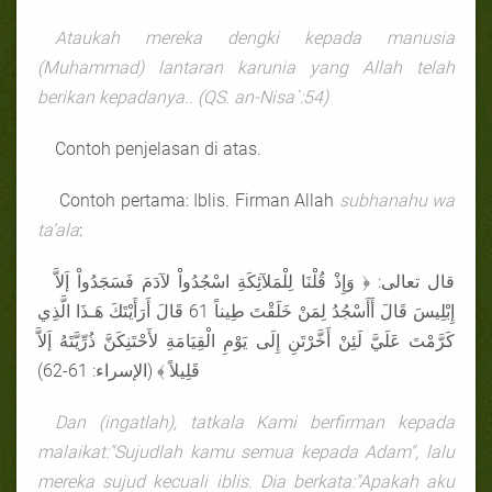
Ataukah mereka dengki kepada manusia
(Muhammad) lantaran karunia yang Allah telah
berikan kepadanya..
(QS.
an-Nisa`
:54)
Contoh penjelasan di atas.
Contoh pertama: Iblis. Firman Allah
subhanahu wa
ta’ala
:
قال تعالى: ﴿ وَإِذْ قُلْنَا لِلْمَلآئِكَةِ اسْجُدُواْ لآدَمَ فَسَجَدُواْ إَلاَّ
إِبْلِيسَ قَالَ أَأَسْجُدُ لِمَنْ خَلَقْتَ طِيناً 61 قَالَ أَرَأَيْتَكَ هَـذَا الَّذِي
كَرَّمْتَ عَلَيَّ لَئِنْ أَخَّرْتَنِ إِلَى يَوْمِ الْقِيَامَةِ لأَحْتَنِكَنَّ ذُرِّيَّتَهُ إَلاَّ
قَلِيلاً ﴾ (الإسراء: 61-62)
Dan (ingatlah), tatkala Kami berfirman kepada
malaikat:"Sujudlah kamu semua kepada Adam", lalu
mereka sujud kecuali iblis. Dia berkata:"Apakah aku