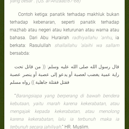
yang besar". (QS. al-Ahzaab:67-68)
Contoh ketiga: panatik terhadap makhluk bukan
terhadap kebenaran, seperti panatik terhadap
mazhab atau negeri atau keturunan atau warna atau
bahasa. Dari Abu Hurairah
radhiyallahu ‘anhu
, ia
berkata: Rasulullah
shallallahu ‘alaihi wa sallam
bersabda:
قال رسول الله صلى الله عليه وسلم: (( من قاتل تحت
راية عمية يغضب لعصبة أو يدعو إلى عصبة أو ينصر عصبة
فقتل فقتلة جاهلية )) رواه مسلم
“
Barangsiapa yang berperang di bawah bendera
kebutaan, yaitu marah karena kekerabatan, atau
mengajak kepada kekerabatan, atau menolong
karena kekerabatan, lalu ia terbunuh maka ia
terbunuh secara jahiliyah
.” HR. Muslim.