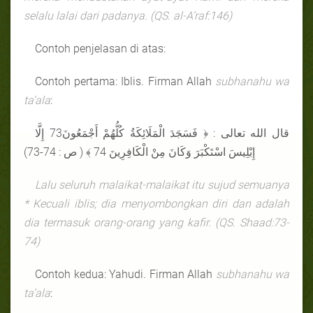
selalu lalai dari padanya.
(QS.
al-A’raf
:146)
Contoh penjelasan di atas:
Contoh pertama: Iblis. Firman Allah
subhanahu wa
ta’ala
:
قال الله تعالى : ﴿ فَسَجَدَ الْمَلَائِكَةُ كُلُّهُمْ أَجْمَعُونَ73 إِلَّا
إِبْلِيسَ اسْتَكْبَرَ وَكَانَ مِنْ الْكَافِرِينَ 74 ﴾ ( ص : 74-73)
Lalu seluruh malaikat-malaikat itu sujud semuanya
* Kecuali iblis; dia menyombongkan diri dan adalah
dia termasuk orang-orang yang kafir. (QS. Shaad:73-
74)
Contoh kedua: Yahudi. Firman Allah
subhanahu wa
ta’ala
: