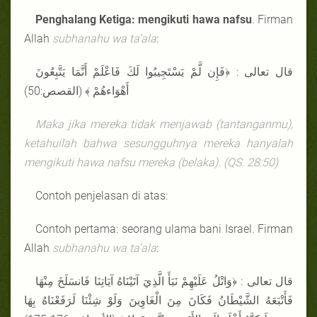
Penghalang Ketiga: mengikuti hawa nafsu
. Firman
Allah
subhanahu wa ta’ala
:
قال تعالى : ﴿فَإِن لَّمْ يَسْتَجِيبُوا لَكَ فَاعْلَمْ أَنَّمَا يَتَّبِعُونَ
أَهْوَاءهُمْ ﴾ (القصص:50)
Maka jika mereka tidak menjawab (tantanganmu),
ketahuilah bahwa sesungguhnya mereka hanyalah
mengikuti hawa nafsu mereka (belaka).
(QS. 28:50)
Contoh penjelasan di atas:
Contoh pertama: seorang ulama bani Israel. Firman
Allah
subhanahu wa ta’ala
:
قال تعالى : ﴿وَاتْلُ عَلَيْهِمْ نَبَأَ الَّذِيَ آتَيْنَاهُ آيَاتِنَا فَانسَلَخَ مِنْهَا
فَأَتْبَعَهُ الشَّيْطَانُ فَكَانَ مِنَ الْغَاوِينَ وَلَوْ شِئْنَا لَرَفَعْنَاهُ بِهَا