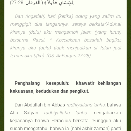
لِلْإِنسَانِ خَذُولاً ﴾ ( الفرقان: 28-27)
Dan (ingatlah) hari (ketika) orang yang zalim itu
menggigit dua tangannya, seraya berkata:"Aduhai
kiranya (dulu) aku mengambil jalan (yang lurus)
bersama Rasul. * Kecelakaan besarlah bagiku;
kiranya aku (dulu) tidak menjadikan si fulan jadi
teman akrab(ku). (QS. Al-Furqan:27-28)
Penghalang
kesepuluh: khawatir kehilangan
kekuasaan, kedudukan dan pengikut.
Dari Abdullah bin Abbas
radhiyallahu ‘anhu
, bahwa
Abu Sufyan
radhiyallahu ‘anhu
mengabarkan
kepadanya bahwa Heraclius berkata: ‘Sungguh aku
sudah mengetahui bahwa ia (nabi akhir zaman) pasti