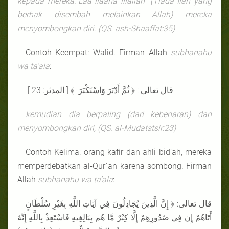
kepada mereka:"Laa ilaaha illallah" (Tiada Ilah yang
berhak disembah melainkan Allah) mereka
menyombongkan diri.
(QS.
ash-Shaaffat
:35)
Contoh Keempat: Walid. Firman Allah
subhanahu
wa ta’ala
:
قال تعالى : ﴿ ثُمَّ أَدْبَرَ وَاسْتَكْبَرَ ﴾ [ المدثر: 23 ]
kemudian dia berpaling (dari kebenaran) dan
menyombongkan diri, (QS.
al-Mu
d
atstsir
:23)
Contoh Kelima: orang kafir dan ahli bid’ah, mereka
memperdebatkan al-Qur`an karena sombong. Firman
Allah
subhanahu wa ta’ala
:
قال تعالى: ﴿ إِنَّ الَّذِينَ يُجَادِلُونَ فِي آيَاتِ اللَّهِ بِغَيْرِ سُلْطَانٍ
أَتَاهُمْ إِن فِي صُدُورِهِمْ إِلَّا كِبْرٌ مَّا هُم بِبَالِغِيهِ فَاسْتَعِذْ بِاللَّهِ إِنَّهُ