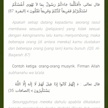
قال تعالى: ﴿أَفَكُلَّمَا جَاءكُمْ رَسُولٌ بِمَا لاَ تَهْوَى أَنفُسُكُمُ
اسْتَكْبَرْتُمْ فَفَرِيقاً كَذَّبْتُمْ وَفَرِيقاً تَقْتُلُونَ ﴾ (البقرة: 87)
Apakah setiap datang kepadamu seorang rasul
membawa sesuatu (pelajaran) yang tidak sesuai
dengan keinginanmu lalu kamu menyombong; maka
beberapa orang (di antara mereka) kamu dustakan
dan beberapa orang (yang lain) kamu bunuh. (QS. Al-
Baqarah: 87)
Contoh ketiga: orang-orang musyrik. Firman Allah
subhanahu wa ta’ala
:
. قال تعالى : ﴿ إِنَّهُمْ كَانُوا إِذَا قِيلَ لَهُمْ لَا إِلَهَ إِلَّا اللَّهُ
يَسْتَكْبِرُونَ ﴾ (الصافات: 35)
Sesungguhnya mereka dahulu apabila dikatakan