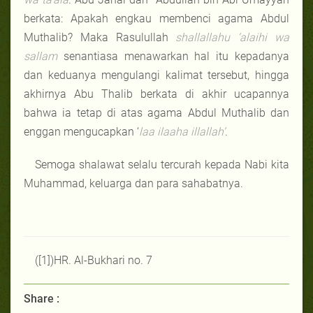
berkata: Apakah engkau membenci agama Abdul
Muthalib? Maka Rasulullah
shallallahu ‘alaihi wa
sallam
senantiasa menawarkan hal itu kepadanya
dan keduanya mengulangi kalimat tersebut, hingga
akhirnya Abu Thalib berkata di akhir ucapannya
bahwa ia tetap di atas agama Abdul Muthalib dan
enggan mengucapkan ‘
laa ilaaha illallah’
.
Semoga shalawat selalu tercurah kepada Nabi kita
Muhammad, keluarga dan para sahabatnya.
([1])HR. Al-Bukhari no. 7
Share :