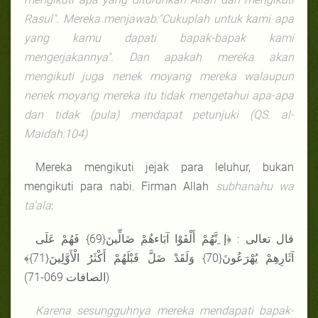
Rasul". Mereka menjawab:"Cukuplah untuk kami apa
yang kamu dapati bapak-bapak kami
mengerjakannya". Dan apakah mereka akan
mengikuti juga nenek moyang mereka walaupun
nenek moyang mereka itu tidak mengetahui apa-apa
dan tidak (pula) mendapat petunjuki (QS.
al-
Maidah
:104)
Mereka mengikuti jejak para leluhur, bukan
mengikuti para nabi. Firman Allah
subhanahu wa
ta’ala
:
قال تعالى : ﴿إ ِنَّهُمْ أَلْفَوْا آبَاءهُمْ ضَالِّينَ{69} فَهُمْ عَلَى
آثَارِهِمْ يُهْرَعُونَ{70} وَلَقَدْ ضَلَّ قَبْلَهُمْ أَكْثَرُ الْأَوَّلِينَ{71}﴾
(الصافات 069-71)
Karena sesungguhnya mereka mendapati bapak-