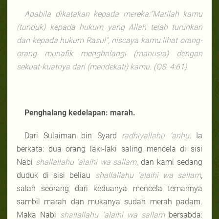
Apabila dikatakan kepada mereka:"Marilah kamu
(tunduk) kepada hukum yang Allah telah turunkan
dan kepada hukum Rasul", niscaya kamu lihat orang-
orang munafik menghalangi (manusia) dengan
sekuat-kuatnya dari (mendekati) kamu. (QS. 4:61)
Penghalang kedelapan: marah.
Dari Sulaiman bin Syard
radhiyallahu ‘anhu
. Ia
berkata: dua orang laki-laki saling mencela di sisi
Nabi
shallallahu ‘alaihi wa sallam
, dan kami sedang
duduk di sisi beliau
shallallahu ‘alaihi wa sallam
,
salah seorang dari keduanya mencela temannya
sambil marah dan mukanya sudah merah padam.
Maka Nabi
shallallahu ‘alaihi wa sallam
bersabda: