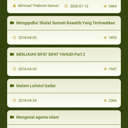
Akhmad Thabroni Sanusi
2020-01-12
3464
Mengqadha' Shalat Sunnah Rawatib Yang Terlewatkan
2018-04-03
1893
MENJAUHI SIFAT SIFAT YAHUDI Part 2
2018-04-05
1947
Malam Lailatul Qadar
2018-04-24
2366
Mengenal agama islam