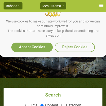
Bahasa
Menu utama
We use cookies to make our site work well for you and so we can
continually improve it.
The cookies that are necessary to keep the site functioning are
always on
? KENAPA TAK KHUSYUK
Accept Cookies
Reject Cookies
Search
Title
Content
Category