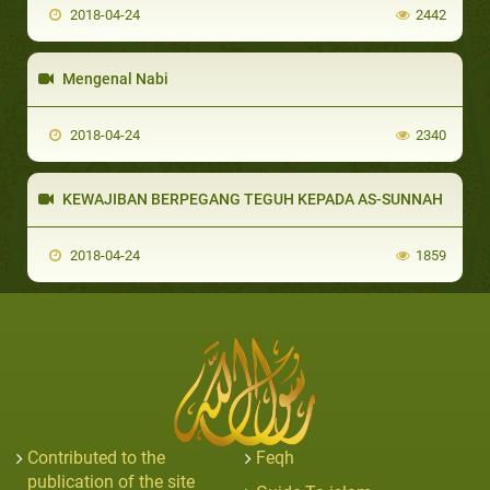
2018-04-24
2442
Mengenal Nabi
2018-04-24
2340
KEWAJIBAN BERPEGANG TEGUH KEPADA AS-SUNNAH
2018-04-24
1859
Contributed to the
Feqh
publication of the site