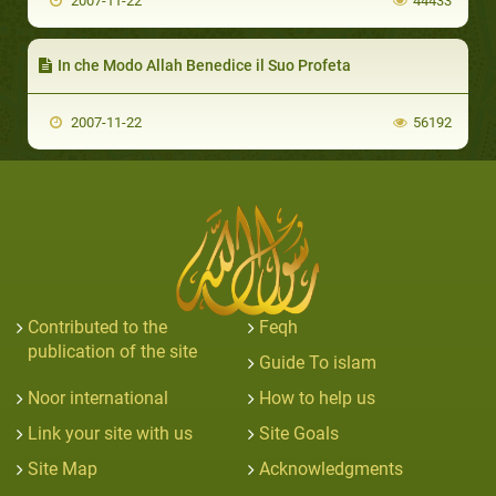
2007-11-22
44433
In che Modo Allah Benedice il Suo Profeta
2007-11-22
56192
Contributed to the
Feqh
publication of the site
Guide To islam
Noor international
How to help us
Link your site with us
Site Goals
Site Map
Acknowledgments