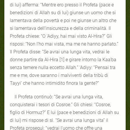
di lui) afferma: “Mentre ero presso il Profeta (pace e
benedizioni di Allah su di lui) giunse un uomo che si
lamentava della povertà e poi ne giunse un altro che
si lamentava dell’insicurezza e della criminalità. Il
Profeta chiese: “O ‘Adiyy, hai mai visto Al-Hira?” Gli
risposi: “Non l'ho mai vista, ma me ne hanno parlato.”
Il Profeta disse: “Se avrai una lunga vita, vedrai le
donne partire da Al-Hira [1] e girare intorno la Kaa'ba
senza temere nulla eccetto Allah.” ‘Adiyy: “Pensai tra
me e me, dove saranno i malviventi della tribù di
Tayyi’ che hanno intimidito finora la gente?”
Il Profeta continuò: “Se avrai una lunga vita,
conquisterai i tesori di Cosroe.” Gli chiesi: “Cosroe,
figlio di Hormuz?” E lui (pace e benedizioni di Allah su
di lui) mi rispose di sì. “Se avrai una lunga vita” il
Profeta proseguì: “vedrai l'uomo che offre una