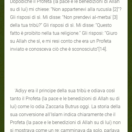
Dopodiché il Profeta (la pace e le benedizioni di Allah
su di lui) mi chiese: “Non appartenevi alla rucusìa [2]”?
Gli risposi di sì. Mi disse: “Non prendevi al-merba' [3]
della tua tribù?” Gli risposi di sì. Mi disse: “Questo
fatto è proibito nella tua religione.” Gli risposi: “Giuro
su Allah che sì, e mi resi conto che era un Profeta
inviato e conosceva ciò che è sconosciuto”[14].
‘Adiyy era il principe della sua tribù e odiava così
tanto il Profeta (la pace e le benedizioni di Allah su di
lui) come lo odia Zaccaria Butrus oggi. La storia della
sua conversione all'Islam indica chiaramente che il
Profeta (la pace e le benedizioni di Allah su di lui) non
si mostrava come un re; camminava da solo, parlava